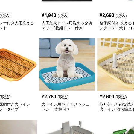
¥
4,940
¥
3,690
(税込)
(税込)
(税込)
レー付き犬用洗える
人工芝犬トイレ用洗える交換
格子網付き 洗える
ット
マット2枚組トレー付き
ングトレー犬トイ
¥
2,780
¥
2,600
(税込)
(税込)
(税込)
属網付き犬トイレ
犬トイレ用 洗えるメッシュ
取り外し可能な洗
レータイプ
トレー 支柱付き
犬トイレ 清潔簡単