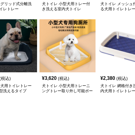
 グリッド式分離洗
犬トイレ 小型犬用トレー付
犬トイレ メッシュ
イレトレー
き洗える室内犬トイレ
る犬用トイレトレ
¥
3,620
¥
2,380
(税込)
(税込)
(税込)
 犬用トイレトレー
犬トイレ 小型犬用トレーニ
犬トイレ 網格付き
型洗えるタイプ
ングトレー取り外し可能ポー
内犬用トイレトレ
ル付き