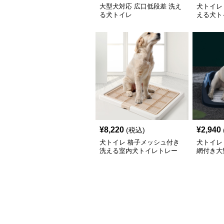
大型犬対応 広口低段差 洗え
犬トイレ
る犬トイレ
える犬ト
¥
8,220
¥
2,940
(税込)
犬トイレ 格子メッシュ付き
犬トイレ
洗える室内犬トイレトレー
網付き大