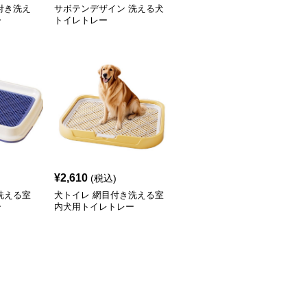
付き洗え
サボテンデザイン 洗える犬
ー
トイレトレー
¥
2,610
(税込)
洗える室
犬トイレ 網目付き洗える室
ー
内犬用トイレトレー