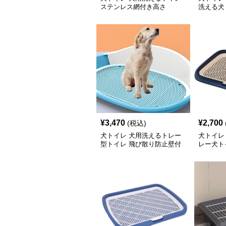
ステンレス網付き高さ
洗える犬
14.5cm
¥
3,470
¥
2,700
(税込)
犬トイレ 犬用洗えるトレー
犬トイレ
型トイレ 飛び散り防止壁付
レー犬ト
き
ール付き