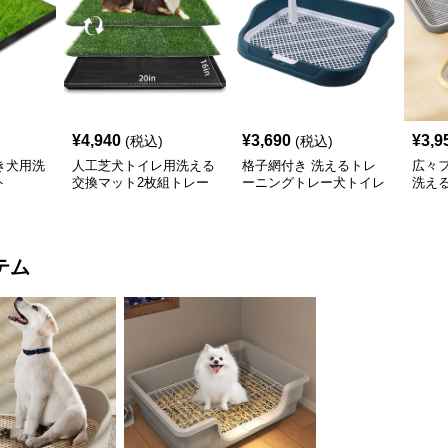
¥
4,940
¥
3,690
¥
3,9
(税込)
(税込)
き犬用洗
人工芝犬トイレ用洗える
格子網付き 洗えるトレ
広々
ト
交換マット2枚組トレー
ーニングトレー犬トイレ
洗え
付き
テム