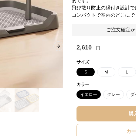
的です。
飛び散り防止の縁付き設計で
コンパクトで室内のどこにで
ご注文確定か
2,610
円
Next slide
サイズ
S
M
L
カラー
イエロー
グレー
ダ
購
カー