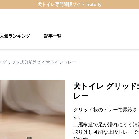
犬トイレ
専門通販サイト
Inutoily
人気ランキング
記事一覧
レ グリッド式分離洗える犬トイレトレー
犬トイレ グリッ
レー
グリッド状のトレーで尿液を
す。
二層構造で足が濡れにくく清
取り外し可能な上段トレーで