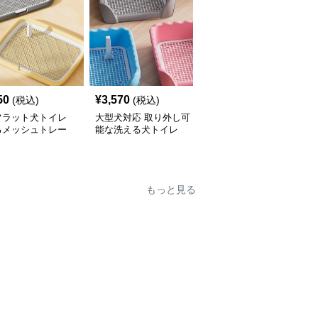
50
¥
3,570
¥
3,220
(税込)
(税込)
(税込)
フラット犬トイレ
大型犬対応 取り外し可
分離式金属網付き犬トイ
るメッシュトレー
能な洗える犬トイレ
レ 洗えるトレータイプ
もっと見る