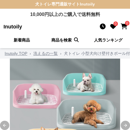
犬トイレ
専門通販サイト
Inutoily
10,000
円以上のご購入で送料無料
0
0
Inutoily
新着商品
商品を検索
人気ランキング
Inutoily TOP
›
洗えるの一覧
›
犬トイレ 小型犬向け壁付きポール
Previous slide
Ne