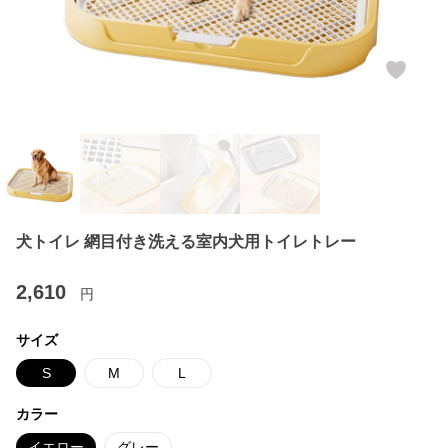
犬トイレ 網目付き洗える室内犬用トイレトレー
2,610
円
サイズ
S
M
L
カラー
イエロー
グレー