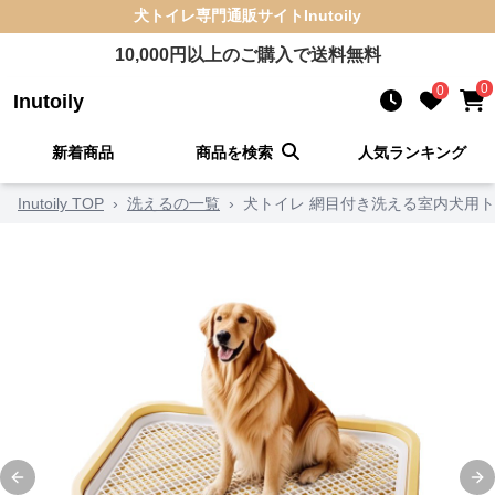
犬トイレ
専門通販サイト
Inutoily
10,000
円以上のご購入で送料無料
0
0
Inutoily
新着商品
商品を検索
人気ランキング
Inutoily TOP
›
洗えるの一覧
›
犬トイレ 網目付き洗える室内犬用
Previous slide
Ne