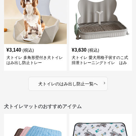
¥
3,140
¥
3,630
(税込)
(税込)
犬トイレ 多角形壁付き犬トイレ
犬トイレ 愛犬用格子状すのこ式
はみ出し防止トレー
排泄トレーニングトイレ はみ
出し防止
›
犬トイレ
の
はみ出し防止
一覧へ
犬トイレマットのおすすめアイテム