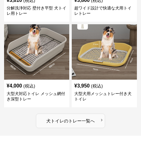
¥
3,810
¥
3,860
(税込)
(税込)
分解洗浄対応 壁付き平型 犬トイ
超ワイド設計で快適な犬用トイ
レ用トレー
レトレー
¥
4,000
¥
3,950
(税込)
(税込)
大型犬対応トイレ メッシュ網付
大型犬用メッシュトレー付き犬
き深型トレー
トイレ
›
犬トイレ
の
トレー
一覧へ