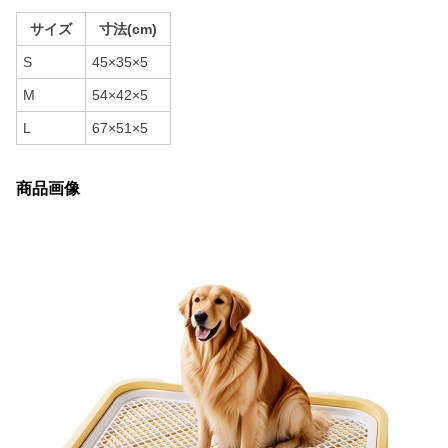
サイズ
寸法(cm)
S
45×35×5
M
54×42×5
L
67×51×5
商品画像