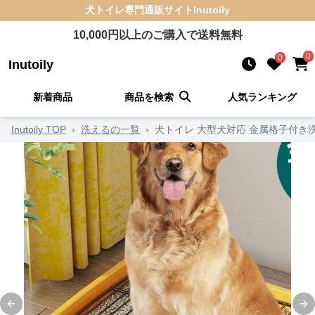
犬トイレ
専門通販サイト
Inutoily
10,000
円以上のご購入で送料無料
0
0
Inutoily
新着商品
商品を検索
人気ランキング
Inutoily TOP
›
洗えるの一覧
›
犬トイレ 大型犬対応 金属格子付き
Previous slide
Ne