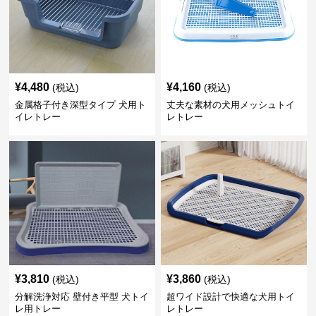
¥
4,480
¥
4,160
(税込)
(税込)
金属格子付き深型タイプ 犬用ト
丈夫な素材の犬用メッシュトイ
イレトレー
レトレー
¥
3,810
¥
3,860
(税込)
(税込)
分解洗浄対応 壁付き平型 犬トイ
超ワイド設計で快適な犬用トイ
レ用トレー
レトレー