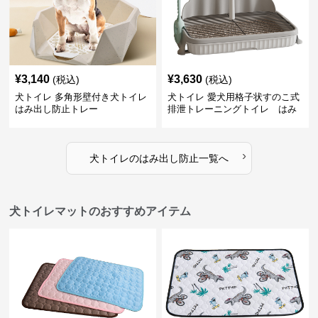
¥
3,140
¥
3,630
(税込)
(税込)
犬トイレ 多角形壁付き犬トイレ
犬トイレ 愛犬用格子状すのこ式
はみ出し防止トレー
排泄トレーニングトイレ はみ
出し防止
›
犬トイレ
の
はみ出し防止
一覧へ
犬トイレマットのおすすめアイテム