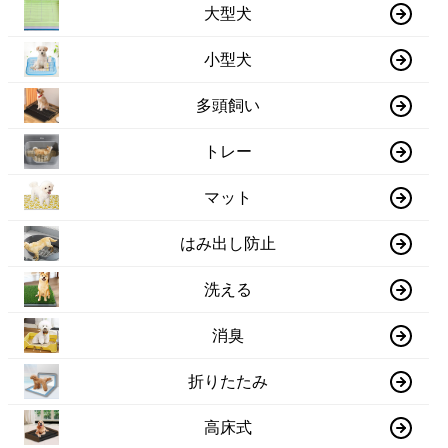
大型犬
小型犬
多頭飼い
トレー
マット
はみ出し防止
洗える
消臭
折りたたみ
高床式