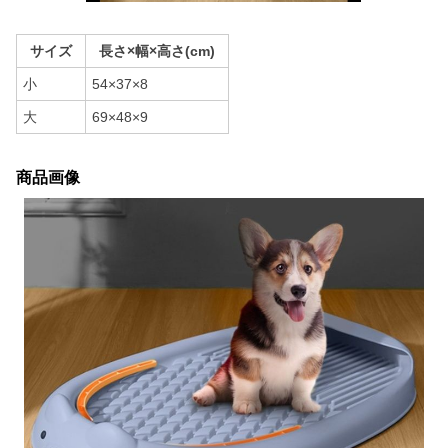
サイズ
長さ×幅×高さ(cm)
小
54×37×8
大
69×48×9
商品画像