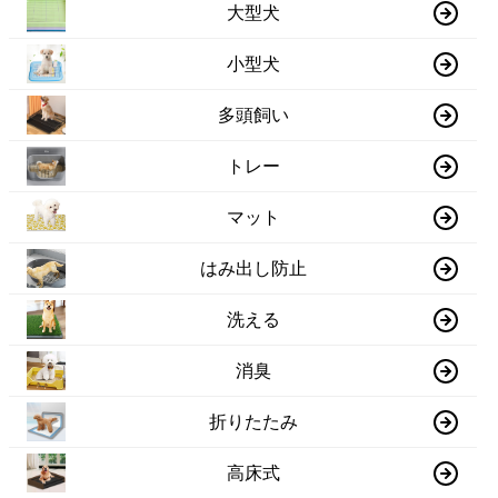
大型犬
小型犬
多頭飼い
トレー
マット
はみ出し防止
洗える
消臭
折りたたみ
高床式