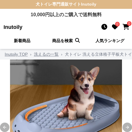
犬トイレ
専門通販サイト
Inutoily
10,000
円以上のご購入で送料無料
0
0
Inutoily
新着商品
商品を検索
人気ランキング
Inutoily TOP
›
洗えるの一覧
›
犬トイレ 洗える立体格子平板犬ト
Previous slide
Ne