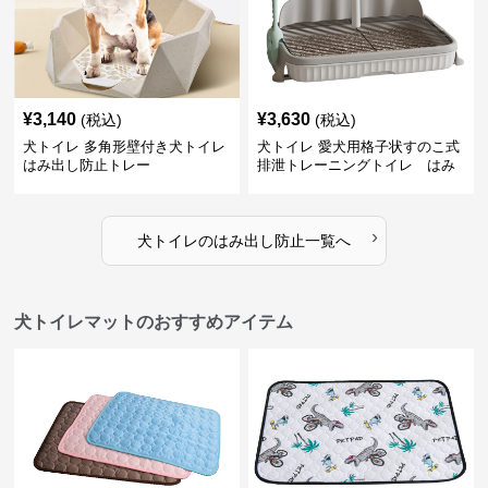
¥
3,140
¥
3,630
(税込)
(税込)
犬トイレ 多角形壁付き犬トイレ
犬トイレ 愛犬用格子状すのこ式
はみ出し防止トレー
排泄トレーニングトイレ はみ
出し防止
›
犬トイレ
の
はみ出し防止
一覧へ
犬トイレマットのおすすめアイテム