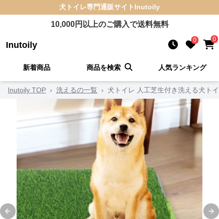
犬トイレ
専門通販サイト
Inutoily
10,000
円以上のご購入で送料無料
0
0
Inutoily
新着商品
商品を検索
人気ランキング
Inutoily TOP
›
洗えるの一覧
›
犬トイレ 人工芝生付き洗える犬ト
Previous slide
Ne