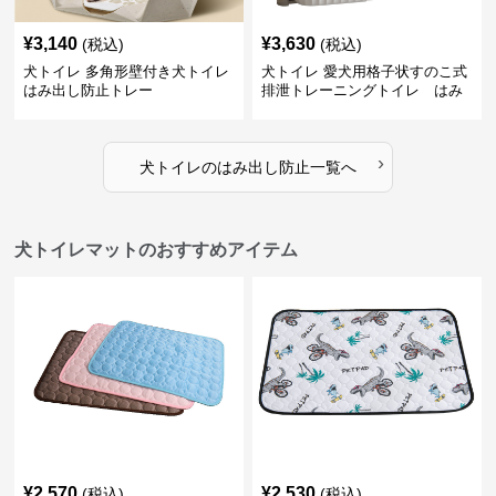
¥
3,140
¥
3,630
(税込)
(税込)
犬トイレ 多角形壁付き犬トイレ
犬トイレ 愛犬用格子状すのこ式
はみ出し防止トレー
排泄トレーニングトイレ はみ
出し防止
›
犬トイレ
の
はみ出し防止
一覧へ
犬トイレマットのおすすめアイテム
¥
2,570
¥
2,530
(税込)
(税込)