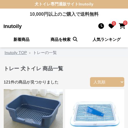
犬トイレ
専門通販サイト
Inutoily
10,000
円以上のご購入で送料無料
0
0
Inutoily
新着商品
商品を検索
人気ランキング
Inutoily TOP
›
トレーの一覧
トレー 犬トイレ 商品一覧
121
件の商品が見つかりました