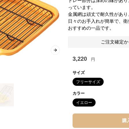
トレー部分は深めの縁があり
っています。
金属網は頑丈で耐久性があり
日々のお手入れが簡単で、衛
おすすめの一品です。
ご注文確定か
Next slide
3,220
円
サイズ
フリーサイズ
カラー
イエロー
購