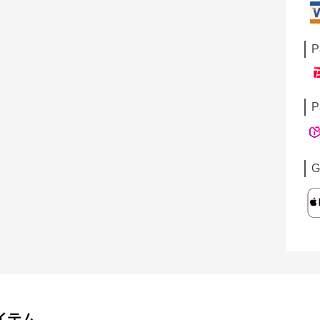
P
P
G
イテム