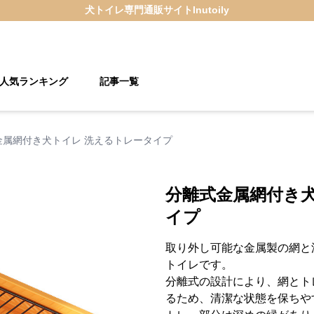
犬トイレ
専門通販サイト
Inutoily
人気ランキング
記事一覧
金属網付き犬トイレ 洗えるトレータイプ
分離式金属網付き
イプ
取り外し可能な金属製の網と
トイレです。
分離式の設計により、網とト
るため、清潔な状態を保ちや