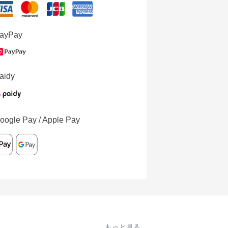
ayPay
aidy
oogle Pay / Apple Pay
もっと見る