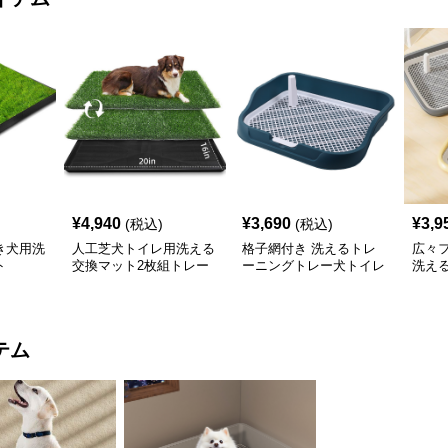
¥
4,940
¥
3,690
¥
3,9
(税込)
(税込)
き犬用洗
人工芝犬トイレ用洗える
格子網付き 洗えるトレ
広々
ト
交換マット2枚組トレー
ーニングトレー犬トイレ
洗え
付き
テム