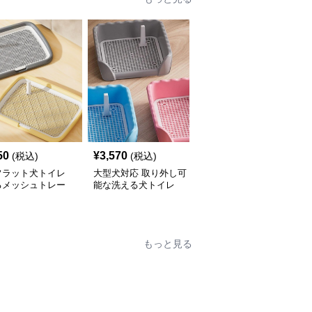
50
¥
3,570
¥
3,220
(税込)
(税込)
(税込)
フラット犬トイレ
大型犬対応 取り外し可
分離式金属網付き犬トイ
るメッシュトレー
能な洗える犬トイレ
レ 洗えるトレータイプ
もっと見る