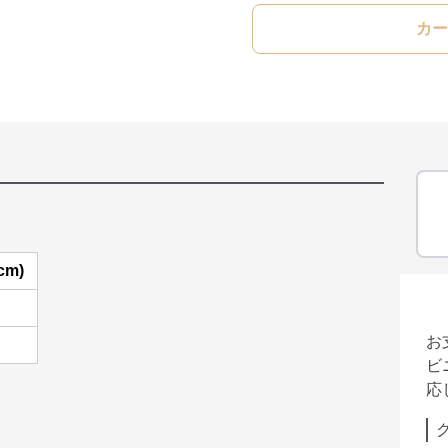
カー
cm)
お
ビ
応