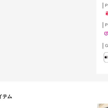
P
P
G
イテム