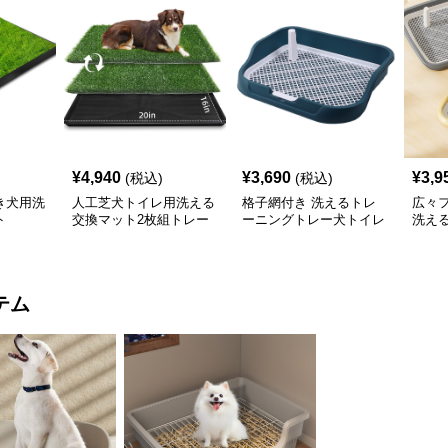
¥
4,940
¥
3,690
¥
3,9
(税込)
(税込)
き犬用洗
人工芝犬トイレ用洗える
格子網付き 洗えるトレ
広々
ト
交換マット2枚組トレー
ーニングトレー犬トイレ
洗え
付き
テム