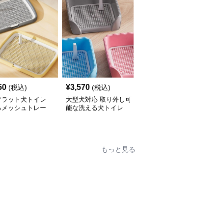
50
¥
3,570
¥
3,220
(税込)
(税込)
(税込)
フラット犬トイレ
大型犬対応 取り外し可
分離式金属網付き犬トイ
るメッシュトレー
能な洗える犬トイレ
レ 洗えるトレータイプ
もっと見る