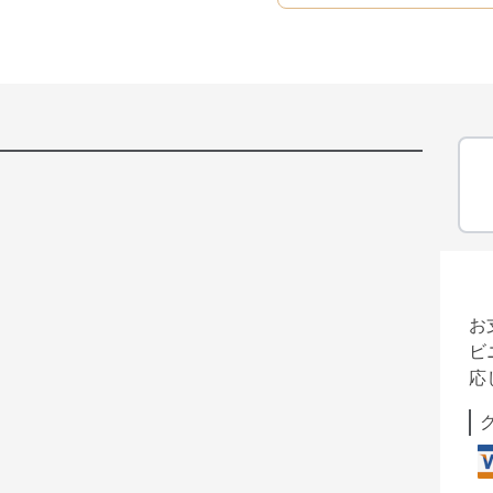
お
ビ
応