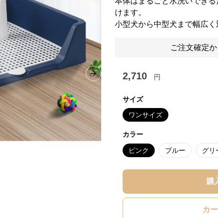
本体はまるごと水洗いできる
けます。
小型犬から中型犬まで幅広く
ご注文確定か
2,710
円
Next slide
サイズ
ワンサイズ
カラー
ピンク
ブルー
グリ
購
カー