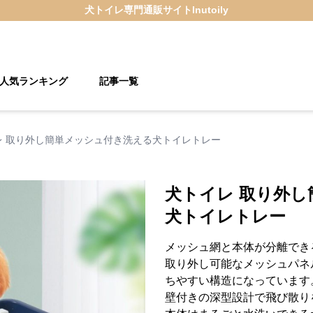
犬トイレ
専門通販サイト
Inutoily
人気ランキング
記事一覧
レ 取り外し簡単メッシュ付き洗える犬トイレトレー
犬トイレ 取り外
犬トイレトレー
メッシュ網と本体が分離でき
取り外し可能なメッシュパネ
ちやすい構造になっています
壁付きの深型設計で飛び散り