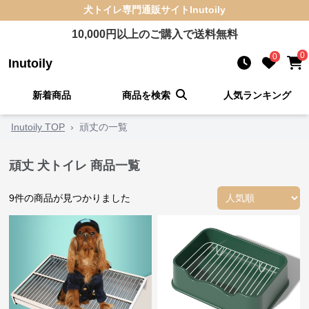
犬トイレ
専門通販サイト
Inutoily
10,000
円以上のご購入で送料無料
0
0
Inutoily
新着商品
商品を検索
人気ランキング
Inutoily TOP
›
頑丈の一覧
頑丈 犬トイレ 商品一覧
9
件の商品が見つかりました