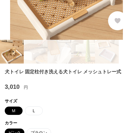
犬トイレ 固定柱付き洗える犬トイレ メッシュトレー式
3,010
円
サイズ
M
L
カラー
ピンク
ブラウン