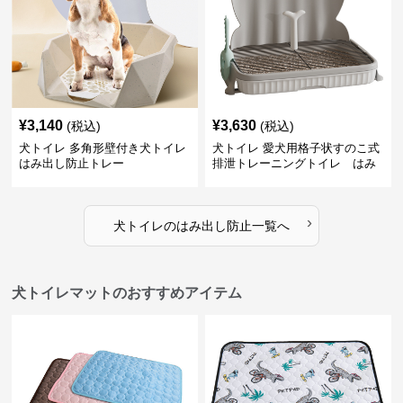
¥
3,140
¥
3,630
(税込)
(税込)
犬トイレ 多角形壁付き犬トイレ
犬トイレ 愛犬用格子状すのこ式
はみ出し防止トレー
排泄トレーニングトイレ はみ
出し防止
›
犬トイレ
の
はみ出し防止
一覧へ
犬トイレマットのおすすめアイテム