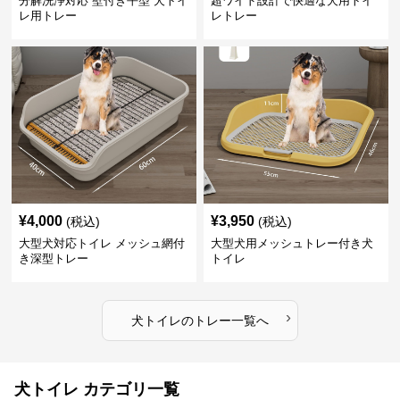
分解洗浄対応 壁付き平型 犬トイ
超ワイド設計で快適な犬用トイ
レ用トレー
レトレー
¥
4,000
¥
3,950
(税込)
(税込)
大型犬対応トイレ メッシュ網付
大型犬用メッシュトレー付き犬
き深型トレー
トイレ
›
犬トイレ
の
トレー
一覧へ
犬トイレ カテゴリ一覧