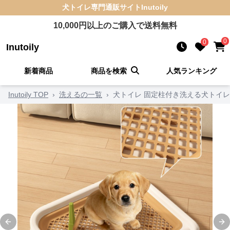
犬トイレ
専門通販サイト
Inutoily
10,000
円以上のご購入で送料無料
0
0
Inutoily
新着商品
商品を検索
人気ランキング
Inutoily TOP
›
洗えるの一覧
›
犬トイレ 固定柱付き洗える犬トイレ
Previous slide
Ne