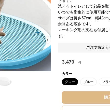
ちます。
洗えるトイレとして部品を取
いつでも衛生的に使用可能で
サイズは長さ57cm、幅42c
余裕ある広さです。
マーキング用の支柱も付属し
す。
Next slide
ご注文確定か
3,470
円
カラー
グレー
ブルー
ブラ
購