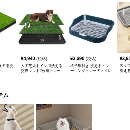
¥
4,940
¥
3,690
¥
3,9
(税込)
(税込)
き犬用洗
人工芝犬トイレ用洗える
格子網付き 洗えるトレ
広々
ト
交換マット2枚組トレー
ーニングトレー犬トイレ
洗え
付き
テム