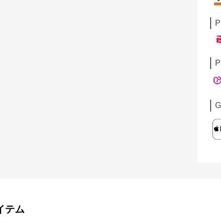
P
P
G
イテム