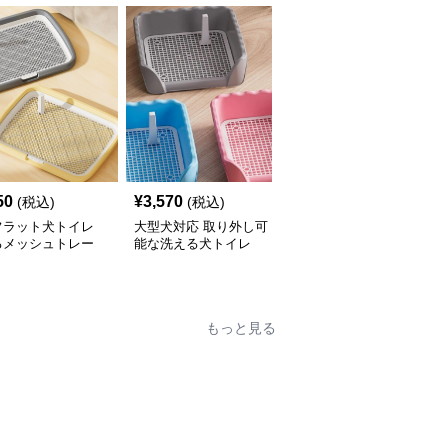
50
¥
3,570
¥
3,220
(税込)
(税込)
(税込)
フラット犬トイレ
大型犬対応 取り外し可
分離式金属網付き犬トイ
るメッシュトレー
能な洗える犬トイレ
レ 洗えるトレータイプ
もっと見る