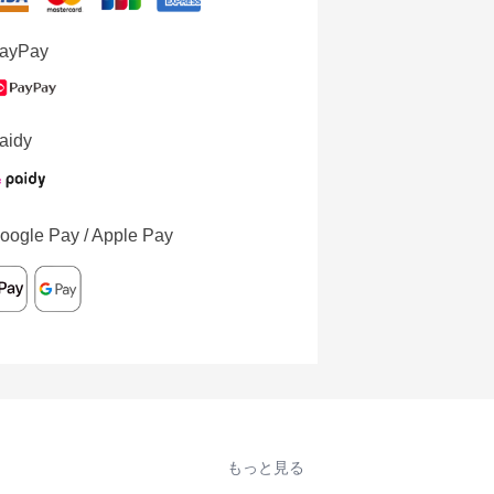
ayPay
aidy
oogle Pay / Apple Pay
もっと見る