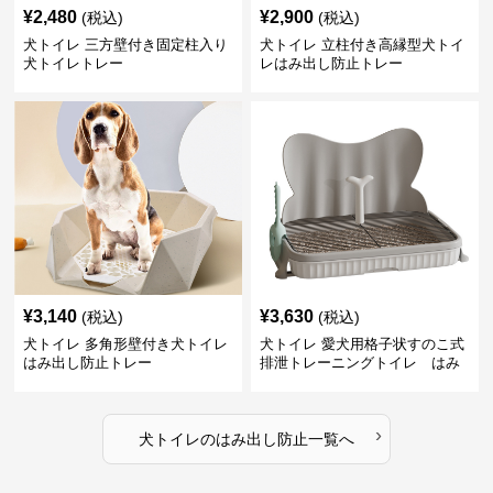
¥
2,480
¥
2,900
(税込)
(税込)
犬トイレ 三方壁付き固定柱入り
犬トイレ 立柱付き高縁型犬トイ
犬トイレトレー
レはみ出し防止トレー
¥
3,140
¥
3,630
(税込)
(税込)
犬トイレ 多角形壁付き犬トイレ
犬トイレ 愛犬用格子状すのこ式
はみ出し防止トレー
排泄トレーニングトイレ はみ
出し防止
›
犬トイレ
の
はみ出し防止
一覧へ