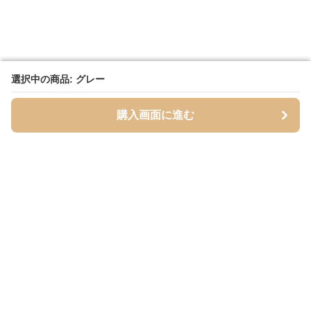
選択中の商品: グレー
選択中の商品: グレー
購入画面に進む
購入画面に進む
Inutoily
について