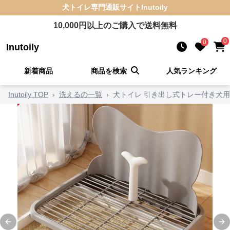
犬トイレ
専門通販サイト
Inutoily
10,000
円以上のご購入で送料無料
0
0
Inutoily
新着商品
商品を検索
人気ランキング
Inutoily TOP
›
洗えるの一覧
›
犬トイレ 引き出し式トレー付き犬
Previous slide
Ne