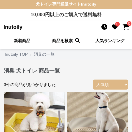
犬トイレ
専門通販サイト
Inutoily
10,000
円以上のご購入で送料無料
0
0
Inutoily
新着商品
商品を検索
人気ランキング
Inutoily TOP
›
消臭の一覧
消臭 犬トイレ 商品一覧
3
件の商品が見つかりました