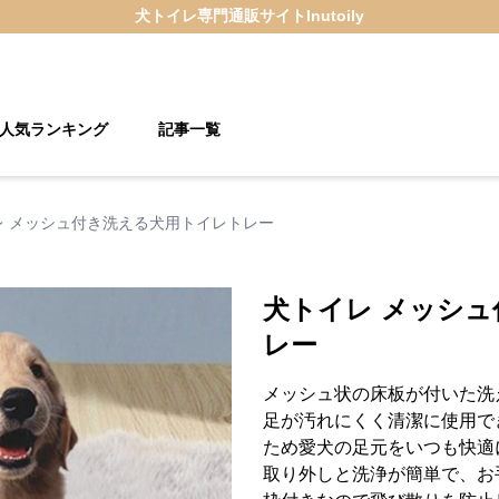
犬トイレ
専門通販サイト
Inutoily
人気ランキング
記事一覧
レ メッシュ付き洗える犬用トイレトレー
犬トイレ メッシ
レー
メッシュ状の床板が付いた洗
足が汚れにくく清潔に使用で
ため愛犬の足元をいつも快適
取り外しと洗浄が簡単で、お