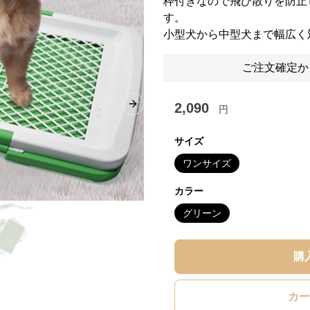
枠付きなので飛び散りを防止
す。
小型犬から中型犬まで幅広く
ご注文確定か
2,090
円
Next slide
サイズ
ワンサイズ
カラー
グリーン
購
カー