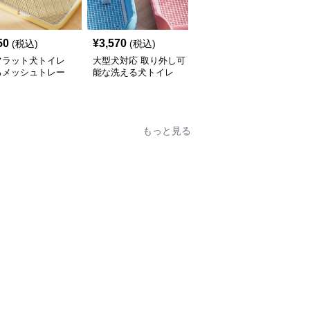
50
¥
3,570
¥
3,220
(税込)
(税込)
(税込)
フラット犬トイレ
大型犬対応 取り外し可
分離式金属網付き犬トイ
るメッシュトレー
能な洗える犬トイレ
レ 洗えるトレータイプ
もっと見る