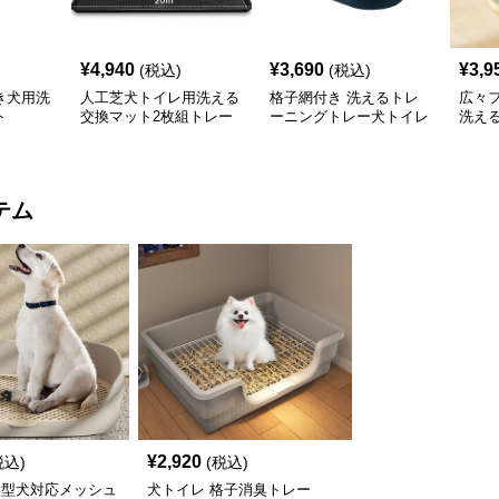
¥
4,940
¥
3,690
¥
3,9
(税込)
(税込)
き犬用洗
人工芝犬トイレ用洗える
格子網付き 洗えるトレ
広々
ト
交換マット2枚組トレー
ーニングトレー犬トイレ
洗え
付き
テム
¥
2,920
税込)
(税込)
大型犬対応メッシュ
犬トイレ 格子消臭トレー