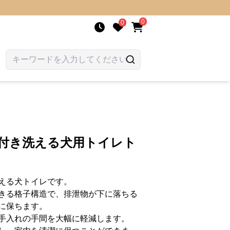
0
0
ュ付き洗える犬用トイレト
える犬トイレです。
きる格子構造で、排泄物が下に落ちる
に保ちます。
手入れの手間を大幅に軽減します。