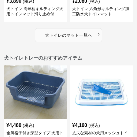
¥
3,890
¥
2,080
(税込)
(税込)
犬トイレ 肉球柄キルティング犬
犬トイレ 六角形キルティング加
用トイレマット滑り止め付
工防水犬トイレマット
›
犬トイレ
の
マット
一覧へ
犬トイレトレーのおすすめアイテム
¥
4,480
¥
4,160
(税込)
(税込)
金属格子付き深型タイプ 犬用ト
丈夫な素材の犬用メッシュトイ