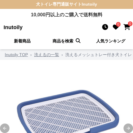
犬トイレ
専門通販サイト
Inutoily
10,000
円以上のご購入で送料無料
0
0
Inutoily
新着商品
商品を検索
人気ランキング
Inutoily TOP
›
洗えるの一覧
›
洗えるメッシュトレー付き犬トイレ
Previous slide
Ne