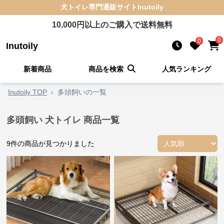
犬トイレ
専門通販サイト
Inutoily
10,000
円以上のご購入で送料無料
0
0
Inutoily
新着商品
商品を検索
人気ランキング
Inutoily TOP
›
多頭飼いの一覧
多頭飼い 犬トイレ 商品一覧
9
件の商品が見つかりました