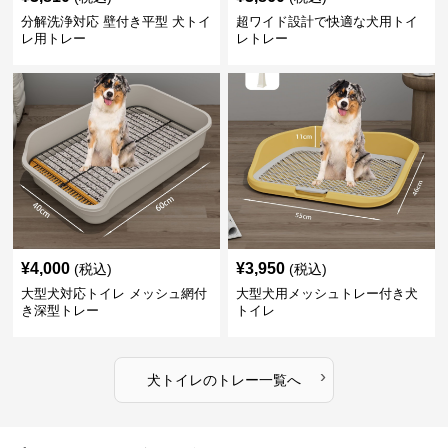
分解洗浄対応 壁付き平型 犬トイ
超ワイド設計で快適な犬用トイ
レ用トレー
レトレー
¥
4,000
¥
3,950
(税込)
(税込)
大型犬対応トイレ メッシュ網付
大型犬用メッシュトレー付き犬
き深型トレー
トイレ
›
犬トイレ
の
トレー
一覧へ