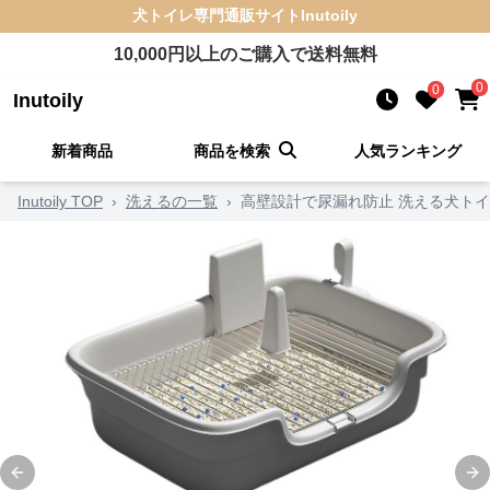
犬トイレ
専門通販サイト
Inutoily
10,000
円以上のご購入で送料無料
0
0
Inutoily
新着商品
商品を検索
人気ランキング
Inutoily TOP
›
洗えるの一覧
›
高壁設計で尿漏れ防止 洗える犬ト
Previous slide
Ne