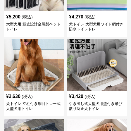
¥
5,200
¥
4,270
(税込)
(税込)
大型犬用 頑丈設計金属製ペット
犬トイレ 大型犬用ワイド網付き
トイレ
防水トイレトレー
¥
2,630
¥
3,420
(税込)
(税込)
犬トイレ 立柱付き網目トレー式
引き出し式大型犬用壁付き飛び
大型犬用トイレ
散り防止犬トイレ