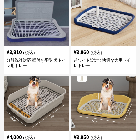
¥
3,810
¥
3,860
(税込)
(税込)
分解洗浄対応 壁付き平型 犬トイ
超ワイド設計で快適な犬用トイ
レ用トレー
レトレー
¥
4,000
¥
3,950
(税込)
(税込)