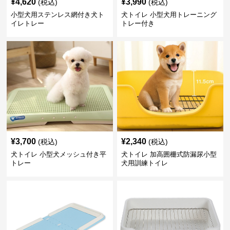
¥
4,620
¥
3,990
(税込)
(税込)
小型犬用ステンレス網付き犬ト
犬トイレ 小型犬用トレーニング
イレトレー
トレー付き
¥
3,700
¥
2,340
(税込)
(税込)
犬トイレ 小型犬メッシュ付き平
犬トイレ 加高囲栅式防漏尿小型
トレー
犬用訓練トイレ