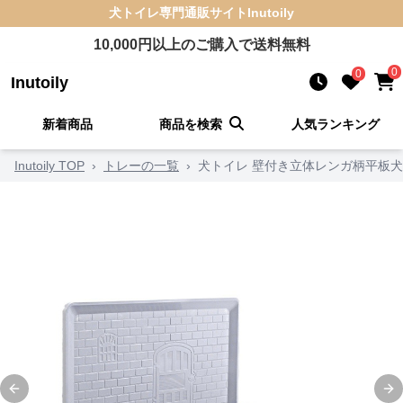
犬トイレ
専門通販サイト
Inutoily
10,000
円以上のご購入で送料無料
0
0
Inutoily
新着商品
商品を検索
人気ランキング
Inutoily TOP
›
トレーの一覧
›
犬トイレ 壁付き立体レンガ柄平板
Previous slide
Ne