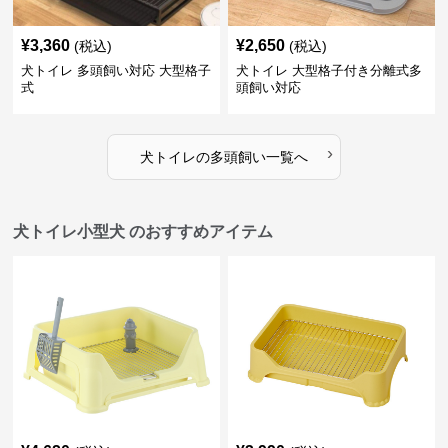
¥
3,360
¥
2,650
(税込)
(税込)
犬トイレ 多頭飼い対応 大型格子
犬トイレ 大型格子付き分離式多
式
頭飼い対応
›
犬トイレ
の
多頭飼い
一覧へ
犬トイレ小型犬 のおすすめアイテム