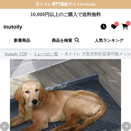
犬トイレ
専門通販サイト
Inutoily
10,000
円以上のご購入で送料無料
0
0
Inutoily
新着商品
商品を検索
人気ランキング
Inutoily TOP
›
トレーの一覧
›
犬トイレ 大型犬対応拡張可能メッ
Previous slide
Ne