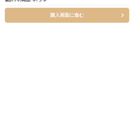
購入画面に進む
購入画面に進む
Inutoily
について
利用規約
プライバシー