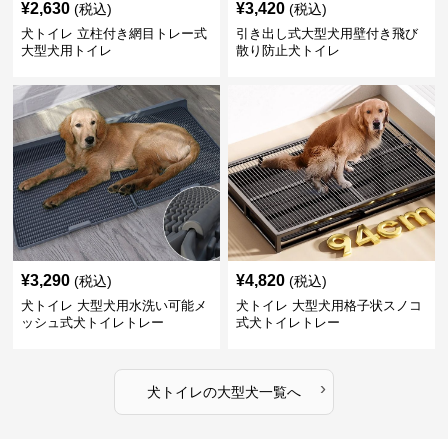
¥
2,630
¥
3,420
(税込)
(税込)
犬トイレ 立柱付き網目トレー式
引き出し式大型犬用壁付き飛び
大型犬用トイレ
散り防止犬トイレ
¥
3,290
¥
4,820
(税込)
(税込)
犬トイレ 大型犬用水洗い可能メ
犬トイレ 大型犬用格子状スノコ
ッシュ式犬トイレトレー
式犬トイレトレー
›
犬トイレ
の
大型犬
一覧へ