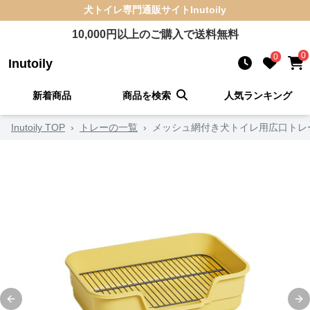
犬トイレ
専門通販サイト
Inutoily
10,000
円以上のご購入で送料無料
0
0
Inutoily
新着商品
商品を検索
人気ランキング
Inutoily TOP
›
トレーの一覧
›
メッシュ網付き犬トイレ用広口トレ
Previous slide
Ne