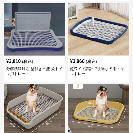
¥
3,810
¥
3,860
(税込)
(税込)
分解洗浄対応 壁付き平型 犬トイ
超ワイド設計で快適な犬用トイ
レ用トレー
レトレー