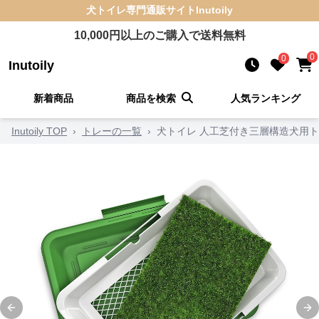
犬トイレ
専門通販サイト
Inutoily
10,000
円以上のご購入で送料無料
0
0
Inutoily
新着商品
商品を検索
人気ランキング
Inutoily TOP
›
トレーの一覧
›
犬トイレ 人工芝付き三層構造犬用
Previous slide
Ne