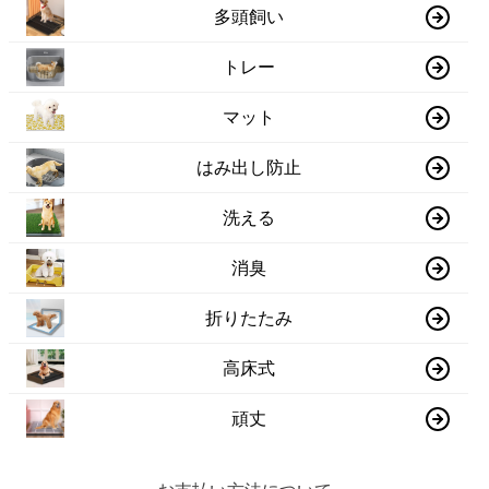
多頭飼い
トレー
マット
はみ出し防止
洗える
消臭
折りたたみ
高床式
頑丈