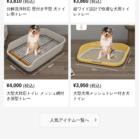
¥
3,810
¥
3,860
(税込)
(税込)
分解洗浄対応 壁付き平型 犬トイ
超ワイド設計で快適な犬用トイ
レ用トレー
レトレー
¥
4,000
¥
3,950
(税込)
(税込)
大型犬対応トイレ メッシュ網付
大型犬用メッシュトレー付き犬
き深型トレー
トイレ
›
人気アイテム一覧へ