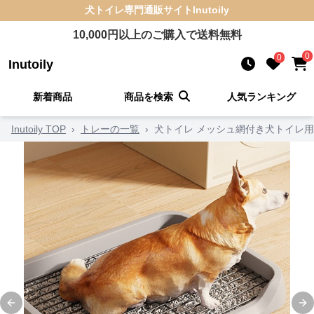
犬トイレ
専門通販サイト
Inutoily
10,000
円以上のご購入で送料無料
0
0
Inutoily
新着商品
商品を検索
人気ランキング
Inutoily TOP
›
トレーの一覧
›
犬トイレ メッシュ網付き犬トイレ
Previous slide
Ne