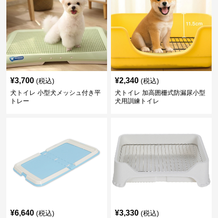
¥
3,700
¥
2,340
(税込)
(税込)
犬トイレ 小型犬メッシュ付き平
犬トイレ 加高囲栅式防漏尿小型
トレー
犬用訓練トイレ
¥
6,640
¥
3,330
(税込)
(税込)