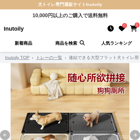
犬トイレ
専門通販サイト
Inutoily
10,000
円以上のご購入で送料無料
0
0
Inutoily
新着商品
商品を検索
人気ランキング
Inutoily TOP
›
トレーの一覧
›
連結できる大型フラット犬トイレ用
Previous slide
Ne