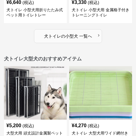
¥
6,640
¥
3,330
(税込)
(税込)
犬トイレ 小型犬用折りたたみ式
犬トイレ 小型犬用 金属格子付き
ペット用トイレトレー
トレーニングトイレ
›
犬トイレ
の
小型犬
一覧へ
犬トイレ大型犬のおすすめアイテム
¥
5,200
¥
4,270
(税込)
(税込)
大型犬用 頑丈設計金属製ペット
犬トイレ 大型犬用ワイド網付き