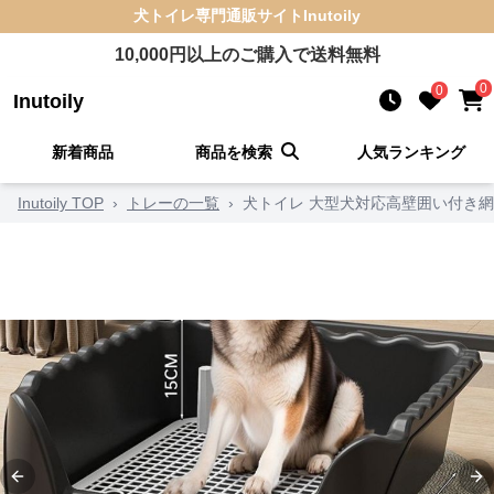
犬トイレ
専門通販サイト
Inutoily
10,000
円以上のご購入で送料無料
0
0
Inutoily
新着商品
商品を検索
人気ランキング
Inutoily TOP
›
トレーの一覧
›
犬トイレ 大型犬対応高壁囲い付き
Previous slide
Ne