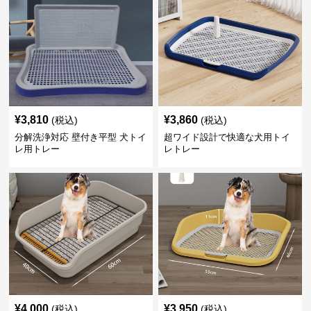
¥
3,810
¥
3,860
(税込)
(税込)
分解洗浄対応 壁付き平型 犬トイ
超ワイド設計で快適な犬用トイ
レ用トレー
レトレー
¥
4,000
¥
3,950
(税込)
(税込)