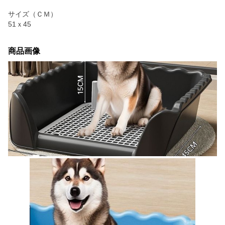
サイズ（ＣＭ）
51ｘ45
商品画像