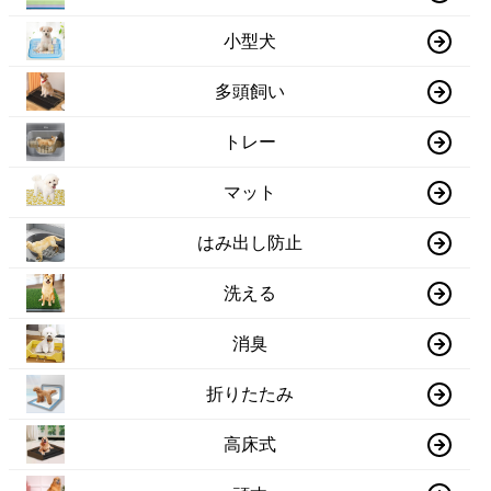
小型犬
多頭飼い
トレー
マット
はみ出し防止
洗える
消臭
折りたたみ
高床式