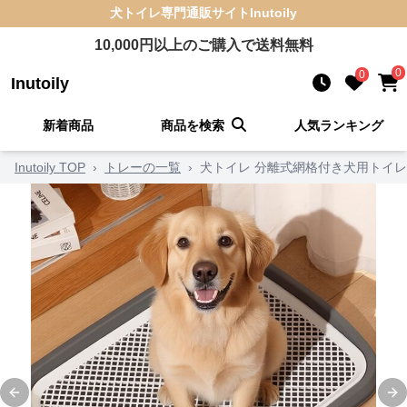
犬トイレ
専門通販サイト
Inutoily
10,000
円以上のご購入で送料無料
0
0
Inutoily
新着商品
商品を検索
人気ランキング
Inutoily TOP
›
トレーの一覧
›
犬トイレ 分離式網格付き犬用トイ
Previous slide
Ne