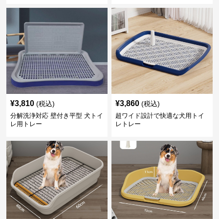
¥
3,810
¥
3,860
(税込)
(税込)
分解洗浄対応 壁付き平型 犬トイ
超ワイド設計で快適な犬用トイ
レ用トレー
レトレー