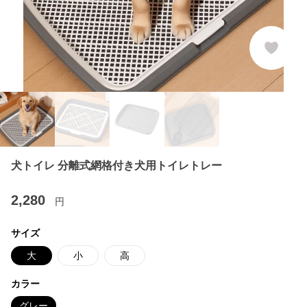
犬トイレ 分離式網格付き犬用トイレトレー
2,280
円
サイズ
大
小
高
カラー
グレー