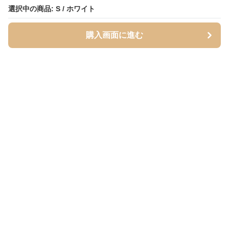
選択中の商品: S / ホワイト
選択中の商品: S / ホワイト
購入画面に進む
購入画面に進む
Inutoily
について
利用規約
プライバシー