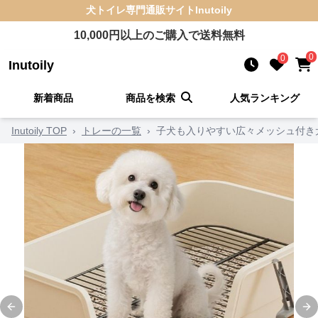
犬トイレ
専門通販サイト
Inutoily
10,000
円以上のご購入で送料無料
0
0
Inutoily
新着商品
商品を検索
人気ランキング
Inutoily TOP
›
トレーの一覧
›
子犬も入りやすい広々メッシュ付き
Previous slide
Ne