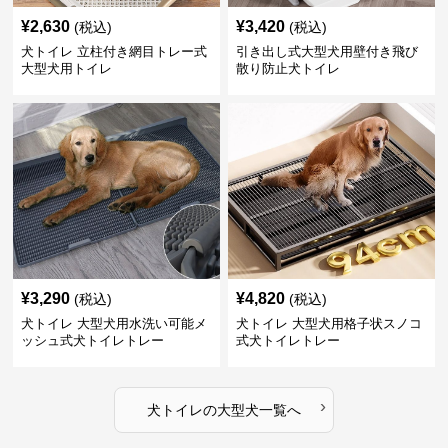
¥
2,630
¥
3,420
(税込)
(税込)
犬トイレ 立柱付き網目トレー式
引き出し式大型犬用壁付き飛び
大型犬用トイレ
散り防止犬トイレ
¥
3,290
¥
4,820
(税込)
(税込)
犬トイレ 大型犬用水洗い可能メ
犬トイレ 大型犬用格子状スノコ
ッシュ式犬トイレトレー
式犬トイレトレー
›
犬トイレ
の
大型犬
一覧へ