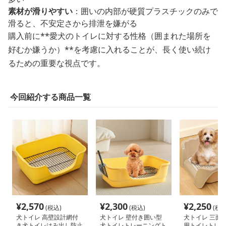
素材が滑りやすい
：囲いの内部が硬質プラスチックのみで
滑ると、不安定さから排泄を嫌がる
購入前に**愛犬のトイレに対する性格（囲まれた場所を
好むか嫌うか）**を考慮に入れることが、長く使い続け
るための重要な視点です。
今回紹介する商品一覧
¥
2,570
¥
2,300
¥
2,250
(税込)
(税込)
(税込
犬トイレ 高壁設計網付
犬トイレ 壁付き囲い型
犬トイレ 三面
き犬トイレはみ出し防止
犬トイレトレーニングト
用トイレトレー