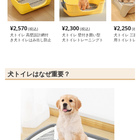
¥
2,570
¥
2,300
¥
2,250
(税込)
(税込)
(税込
犬トイレ 高壁設計網付
犬トイレ 壁付き囲い型
犬トイレ 三面
き犬トイレはみ出し防止
犬トイレトレーニングト
用トイレトレー
トレー
レー
犬トイレはなぜ重要？