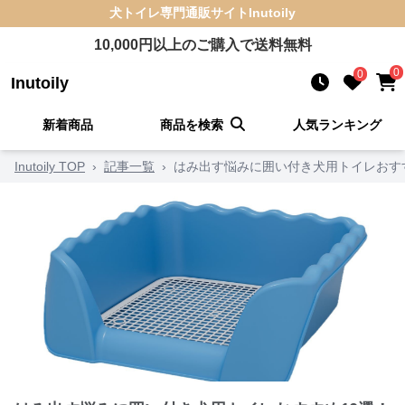
犬トイレ
専門通販サイト
Inutoily
10,000
円以上のご購入で送料無料
0
0
Inutoily
新着商品
商品を検索
人気ランキング
Inutoily TOP
›
記事一覧
›
はみ出す悩みに囲い付き犬用トイレおす