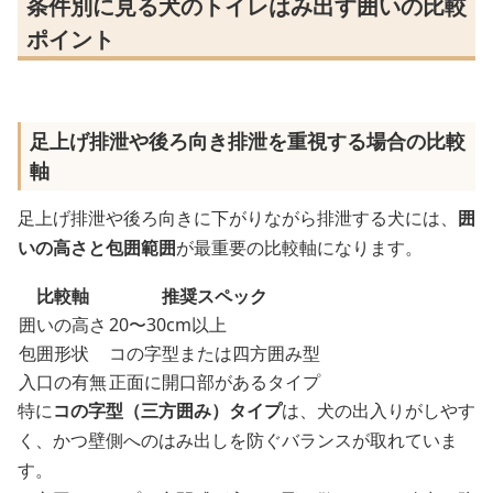
条件別に見る犬のトイレはみ出す囲いの比較
ポイント
足上げ排泄や後ろ向き排泄を重視する場合の比較
軸
足上げ排泄や後ろ向きに下がりながら排泄する犬には、
囲
いの高さと包囲範囲
が最重要の比較軸になります。
比較軸
推奨スペック
囲いの高さ
20〜30cm以上
包囲形状
コの字型または四方囲み型
入口の有無
正面に開口部があるタイプ
特に
コの字型（三方囲み）タイプ
は、犬の出入りがしやす
く、かつ壁側へのはみ出しを防ぐバランスが取れていま
す。