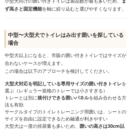
小型犬向けの囲い付きトイレは製品数が最も多いため、
ま
ず高さと固定機能
を軸に絞り込むと選びやすくなります。
中型〜大型犬でトイレはみ出す囲いを探している
場合
中型犬以上になると、市販の囲い付きトイレではサイズが
合わないケースが増えます。
この場合は以下のアプローチを検討してください。
大型犬対応を明記している専用サイズの囲い付きトイレ
を
選ぶ（レギュラー規格のトレーでは小さすぎる）
トレーとは別に
後付けできる囲いパネル
を組み合わせる方
法も有効
サークルタイプのトイレトレーニング用囲いは、シートの
サイズを自由に設定できるため融通が利きやすい
大型犬は一度の排尿量も多いため、
囲いの高さは30cm以