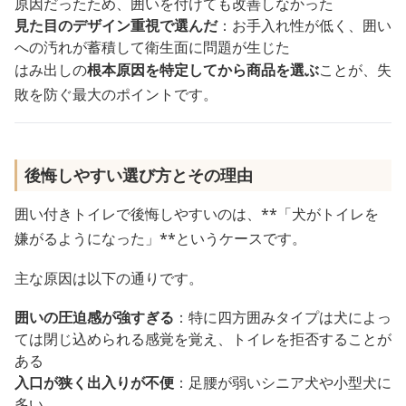
原因だったため、囲いを付けても改善しなかった
見た目のデザイン重視で選んだ
：お手入れ性が低く、囲い
への汚れが蓄積して衛生面に問題が生じた
はみ出しの
根本原因を特定してから商品を選ぶ
ことが、失
敗を防ぐ最大のポイントです。
後悔しやすい選び方とその理由
囲い付きトイレで後悔しやすいのは、**「犬がトイレを
嫌がるようになった」**というケースです。
主な原因は以下の通りです。
囲いの圧迫感が強すぎる
：特に四方囲みタイプは犬によっ
ては閉じ込められる感覚を覚え、トイレを拒否することが
ある
入口が狭く出入りが不便
：足腰が弱いシニア犬や小型犬に
多い