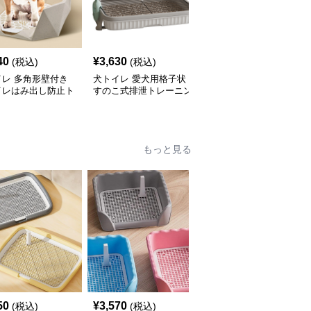
40
¥
3,630
¥
4,070
(税込)
(税込)
(税込)
イレ 多角形壁付き
犬トイレ 愛犬用格子状
犬トイレ 大型犬対応高
イレはみ出し防止ト
すのこ式排泄トレーニン
壁設計二層式犬トイレト
グトイレ はみ出し防止
レー
もっと見る
50
¥
3,570
¥
3,220
(税込)
(税込)
(税込)