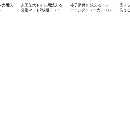
き犬用洗
人工芝犬トイレ用洗える
格子網付き 洗えるトレ
広々
ト
交換マット2枚組トレー
ーニングトレー犬トイレ
洗え
付き