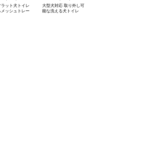
フラット犬トイレ
大型犬対応 取り外し可
分離式金属網付き犬トイ
るメッシュトレー
能な洗える犬トイレ
レ 洗えるトレータイプ