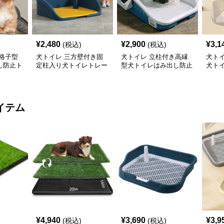
¥
2,480
¥
2,900
¥
3,1
(税込)
(税込)
格子型
犬トイレ 三方壁付き固
犬トイレ 立柱付き高縁
犬ト
し防止ト
定柱入り犬トイレトレー
型犬トイレはみ出し防止
犬ト
トレー
レー
イテム
¥
4,940
¥
3,690
¥
3,9
(税込)
(税込)