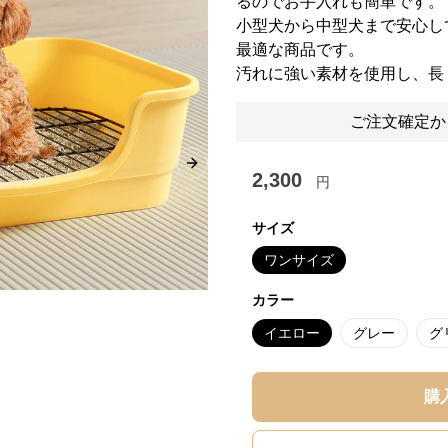
るのでお手入れも簡単です。
小型犬から中型犬まで安心し
最適な商品です。
汚れに強い素材を使用し、長
ご注文確定か
Next slide
2,300
円
サイズ
ワンサイズ
カラー
イエロー
グレー
グ
購