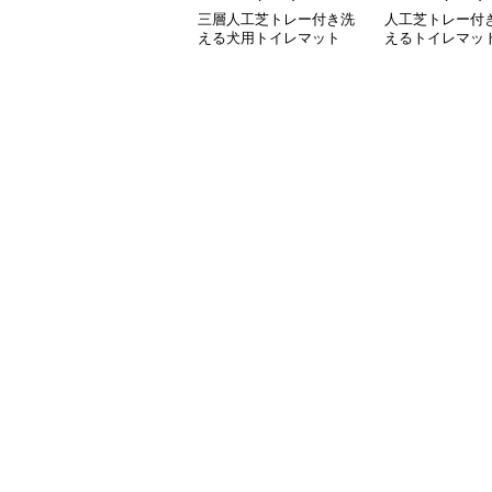
三層人工芝トレー付き洗
人工芝トレー付
える犬用トイレマット
えるトイレマッ