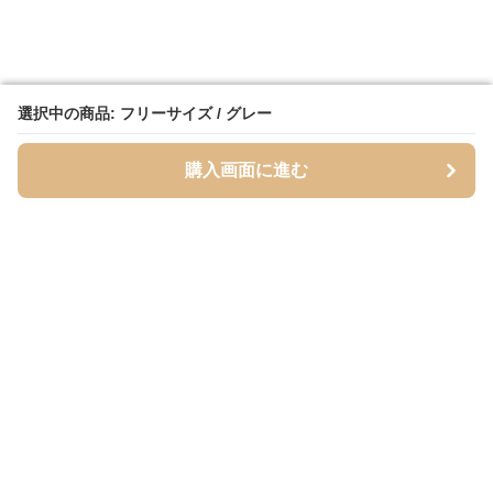
選択中の商品: フリーサイズ / グレー
選択中の商品: フリーサイズ / グレー
購入画面に進む
購入画面に進む
Inutoily
について