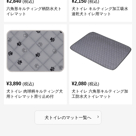
¥
2,840
¥
2,150
(税込)
(税込)
六角形キルティング柄防水犬ト
犬トイレ キルティング加工吸水
イレマット
速乾犬トイレ用マット
¥
3,890
¥
2,080
(税込)
(税込)
犬トイレ 肉球柄キルティング犬
犬トイレ 六角形キルティング加
用トイレマット滑り止め付
工防水犬トイレマット
›
犬トイレ
の
マット
一覧へ