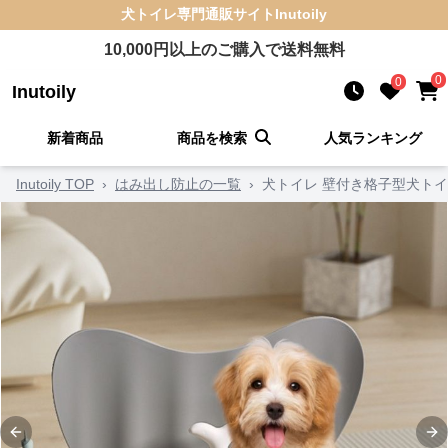
犬トイレ
専門通販サイト
Inutoily
10,000
円以上のご購入で送料無料
0
0
Inutoily
新着商品
商品を検索
人気ランキング
Inutoily TOP
›
はみ出し防止の一覧
›
犬トイレ 壁付き格子型犬ト
Previous slide
Ne