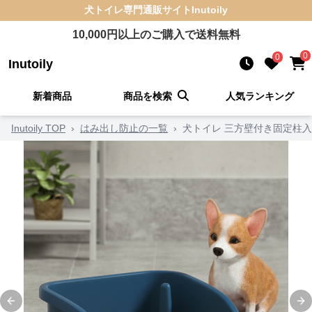
犬トイレ
専門通販サイト
Inutoily
10,000
円以上のご購入で送料無料
0
0
Inutoily
新着商品
商品を検索
人気ランキング
Inutoily TOP
›
はみ出し防止の一覧
›
犬トイレ 三方壁付き固定柱
Previous slide
Ne