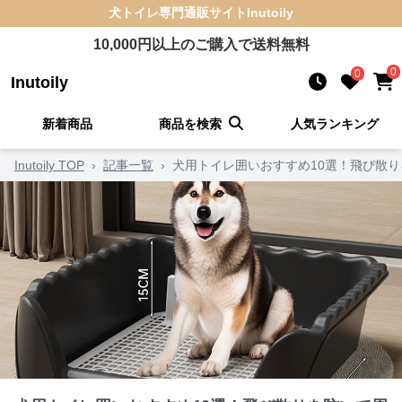
犬トイレ
専門通販サイト
Inutoily
10,000
円以上のご購入で送料無料
0
0
Inutoily
新着商品
商品を検索
人気ランキング
Inutoily TOP
›
記事一覧
›
犬用トイレ囲いおすすめ10選！飛び散