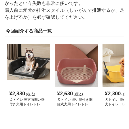
かった
という失敗も非常に多いです。
購入前に愛犬の排泄スタイル（しゃがんで排泄するか、足
を上げるか）を必ず確認してください。
今回紹介する商品一覧
¥
2,330
¥
2,630
¥
2,300
(税込)
(税込)
(税込
犬トイレ 三方向囲い壁
犬トイレ 囲い壁付き網
犬トイレ 壁付
付き犬用トイレトレー
目式犬用トイレトレー
犬トイレトレー
レー