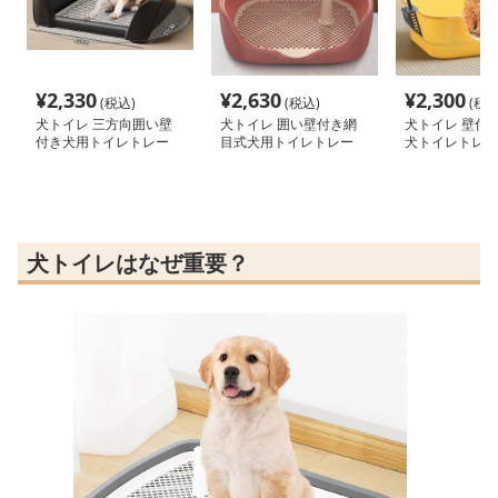
¥
2,330
¥
2,630
¥
2,300
(税込)
(税込)
(税込
犬トイレ 三方向囲い壁
犬トイレ 囲い壁付き網
犬トイレ 壁付
付き犬用トイレトレー
目式犬用トイレトレー
犬トイレトレー
レー
犬トイレはなぜ重要？