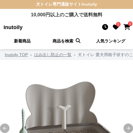
犬トイレ
専門通販サイト
Inutoily
10,000
円以上のご購入で送料無料
0
0
Inutoily
新着商品
商品を検索
人気ランキング
Inutoily TOP
›
はみ出し防止の一覧
›
犬トイレ 愛犬用格子状すの
Previous slide
Ne