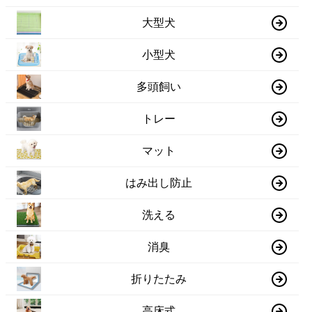
大型犬
小型犬
多頭飼い
トレー
マット
はみ出し防止
洗える
消臭
折りたたみ
高床式