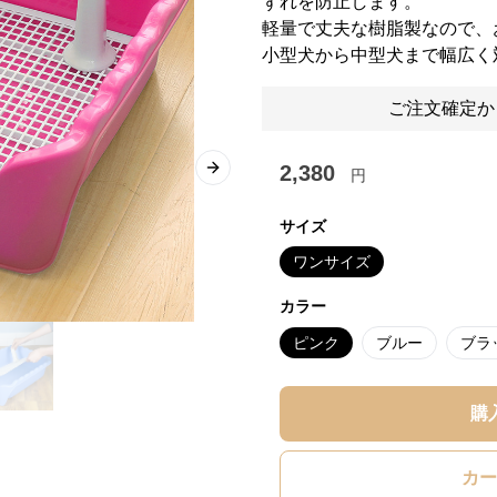
ずれを防止します。
軽量で丈夫な樹脂製なので、
小型犬から中型犬まで幅広く
ご注文確定か
2,380
円
Next slide
サイズ
ワンサイズ
カラー
ピンク
ブルー
ブラ
購
カー