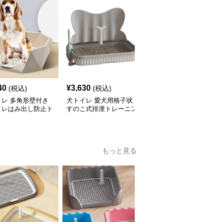
40
¥
3,630
¥
4,070
(税込)
(税込)
(税込)
イレ 多角形壁付き
犬トイレ 愛犬用格子状
犬トイレ 大型犬対応高
イレはみ出し防止ト
すのこ式排泄トレーニン
壁設計二層式犬トイレト
グトイレ はみ出し防止
レー
もっと見る