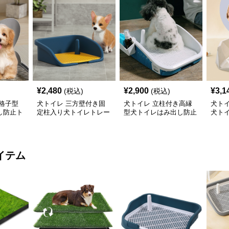
¥
2,480
¥
2,900
¥
3,1
(税込)
(税込)
格子型
犬トイレ 三方壁付き固
犬トイレ 立柱付き高縁
犬ト
し防止ト
定柱入り犬トイレトレー
型犬トイレはみ出し防止
犬ト
トレー
レー
イテム