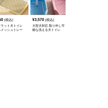
50
¥
3,570
¥
3,220
(税込)
(税込)
(税込)
フラット犬トイレ
大型犬対応 取り外し可
分離式金属網付き犬トイ
るメッシュトレー
能な洗える犬トイレ
レ 洗えるトレータイプ