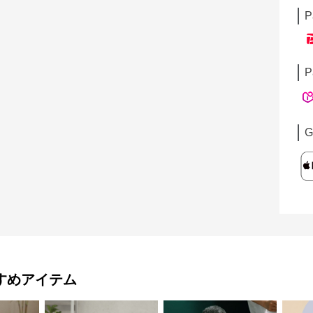
P
P
G
すめアイテム