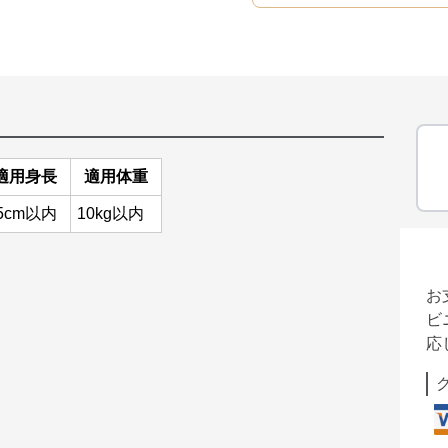
適用身長
適用体重
5cm以内
10kg以内
お
ビ
応