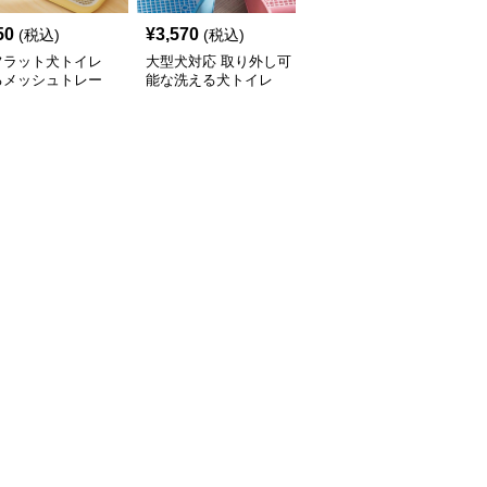
50
¥
3,570
¥
3,220
(税込)
(税込)
(税込)
フラット犬トイレ
大型犬対応 取り外し可
分離式金属網付き犬トイ
るメッシュトレー
能な洗える犬トイレ
レ 洗えるトレータイプ