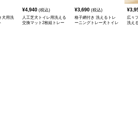
¥
4,940
¥
3,690
¥
3,9
(税込)
(税込)
き犬用洗
人工芝犬トイレ用洗える
格子網付き 洗えるトレ
広々
ト
交換マット2枚組トレー
ーニングトレー犬トイレ
洗え
付き