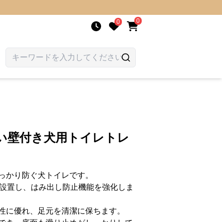
0
0
囲い壁付き犬用トイレトレ
っかり防ぐ犬トイレです。
を設置し、はみ出し防止機能を強化しま
性に優れ、足元を清潔に保ちます。