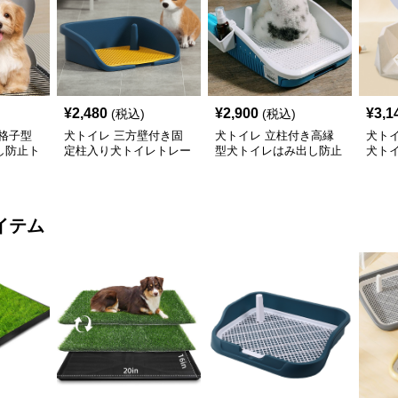
¥
2,480
¥
2,900
¥
3,1
(税込)
(税込)
格子型
犬トイレ 三方壁付き固
犬トイレ 立柱付き高縁
犬ト
し防止ト
定柱入り犬トイレトレー
型犬トイレはみ出し防止
犬ト
トレー
レー
イテム