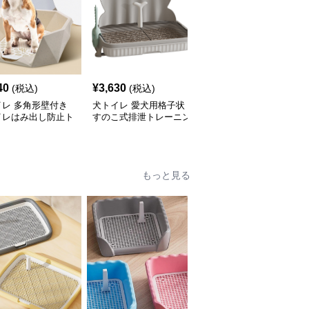
40
¥
3,630
¥
4,070
(税込)
(税込)
(税込)
イレ 多角形壁付き
犬トイレ 愛犬用格子状
犬トイレ 大型犬対応高
イレはみ出し防止ト
すのこ式排泄トレーニン
壁設計二層式犬トイレト
グトイレ はみ出し防止
レー
もっと見る