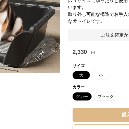
広々サイズでゆったりと使用
います。
取り外し可能な構造でお手入
な犬トイレです。
ご注文確定か
Next slide
2,330
円
サイズ
大
小
カラー
グレー
ブラック
購