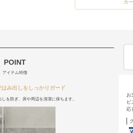
カー
POINT
アイテム特徴
ではみ出しをしっかりガード
お
出しを防ぎ、床や周辺を清潔に保ちます。
ビ
応