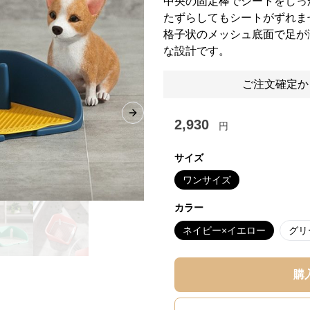
中央の固定棒でシートをしっ
たずらしてもシートがずれま
格子状のメッシュ底面で足が
な設計です。
ご注文確定か
Next slide
2,930
円
サイズ
ワンサイズ
カラー
ネイビー×イエロー
グリ
購