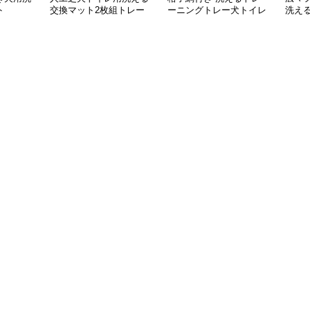
ト
交換マット2枚組トレー
ーニングトレー犬トイレ
洗え
付き