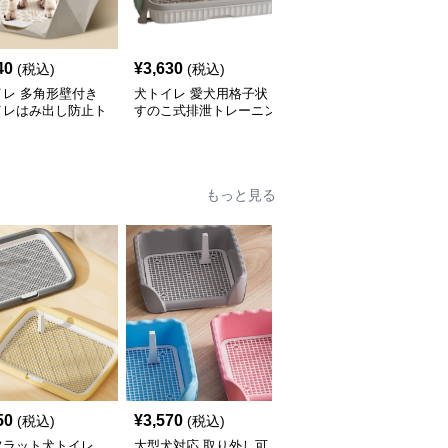
40
¥
3,630
¥
4,070
(税込)
(税込)
(税込)
イレ 多角形壁付き
犬トイレ 愛犬用格子状
犬トイレ 大型犬対応高
イレはみ出し防止ト
すのこ式排泄トレーニン
壁設計二層式犬トイレト
グトイレ はみ出し防止
レー
もっと見る
50
¥
3,570
¥
3,220
(税込)
(税込)
(税込)
フラット犬トイレ
大型犬対応 取り外し可
分離式金属網付き犬トイ