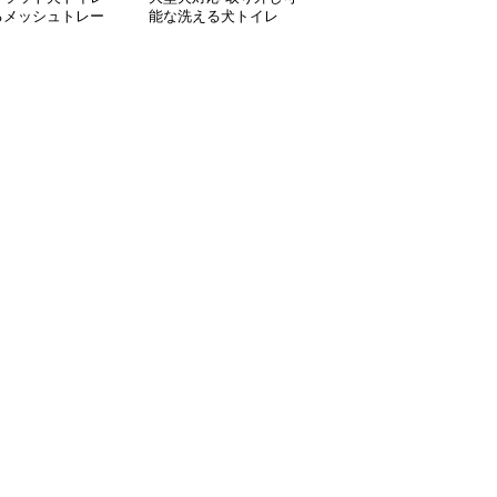
るメッシュトレー
能な洗える犬トイレ
レ 洗えるトレータイプ