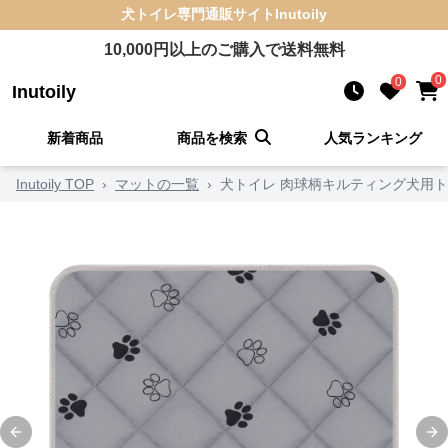
犬トイレ
専門通販サイト
Inutoily
10,000
円以上のご購入で送料無料
0
0
Inutoily
新着商品
商品を検索
人気ランキング
Inutoily TOP
›
マットの一覧
›
犬トイレ 肉球柄キルティング犬用
Previous slide
Ne