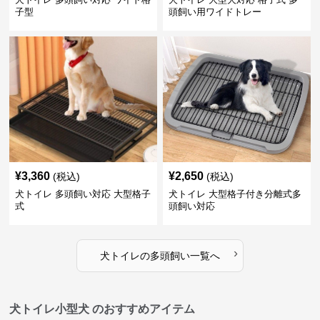
子型
頭飼い用ワイドトレー
¥
3,360
¥
2,650
(税込)
(税込)
犬トイレ 多頭飼い対応 大型格子
犬トイレ 大型格子付き分離式多
式
頭飼い対応
›
犬トイレ
の
多頭飼い
一覧へ
犬トイレ小型犬 のおすすめアイテム