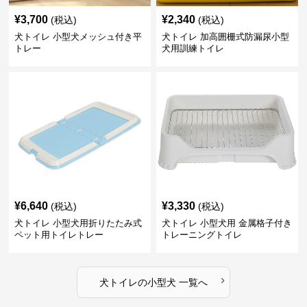
¥
3,700
¥
2,340
(税込)
(税込)
犬トイレ 小型犬メッシュ付き平
犬トイレ 加高囲栅式防漏尿小型
トレー
犬用訓練トイレ
¥
6,640
¥
3,330
(税込)
(税込)
犬トイレ 小型犬用折りたたみ式
犬トイレ 小型犬用 金属格子付き
ペット用トイレトレー
トレーニングトイレ
›
犬トイレ
の
小型犬
一覧へ