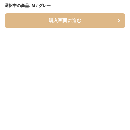
選択中の商品: M / グレー
選択中の商品: M / グレー
購入画面に進む
購入画面に進む
Inutoily
について
利用規約
プライバシー