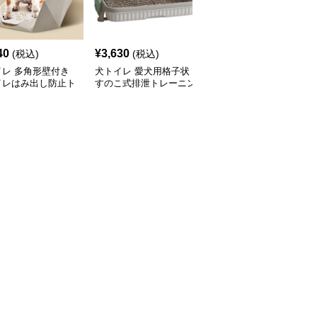
40
¥
3,630
¥
4,070
(税込)
(税込)
(税込)
イレ 多角形壁付き
犬トイレ 愛犬用格子状
犬トイレ 大型犬対応高
イレはみ出し防止ト
すのこ式排泄トレーニン
壁設計二層式犬トイレト
グトイレ はみ出し防止
レー