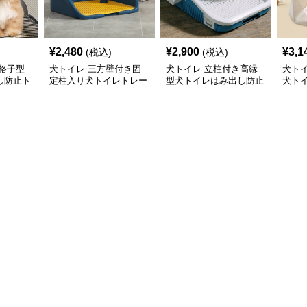
¥
2,480
¥
2,900
¥
3,1
(税込)
(税込)
格子型
犬トイレ 三方壁付き固
犬トイレ 立柱付き高縁
犬ト
し防止ト
定柱入り犬トイレトレー
型犬トイレはみ出し防止
犬ト
トレー
レー