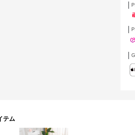
P
P
G
イテム