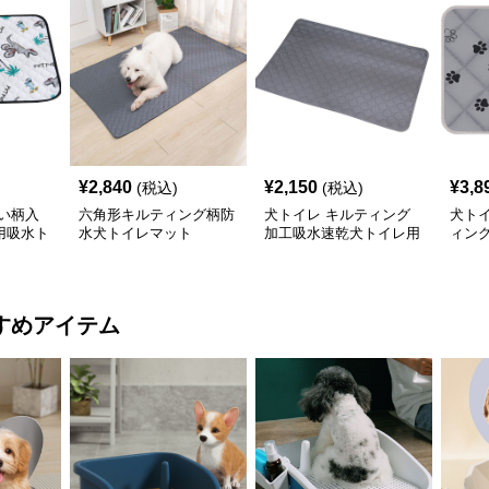
¥
2,840
¥
2,150
¥
3,8
(税込)
(税込)
い柄入
六角形キルティング柄防
犬トイレ キルティング
犬ト
用吸水ト
水犬トイレマット
加工吸水速乾犬トイレ用
ィン
マット
滑り
すめアイテム