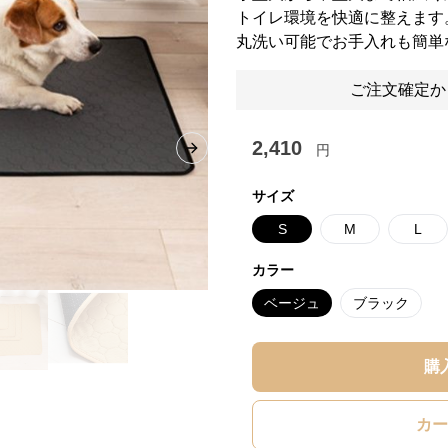
トイレ環境を快適に整えます
丸洗い可能でお手入れも簡単
ご注文確定か
2,410
円
Next slide
サイズ
S
M
L
カラー
ベージュ
ブラック
購
カー