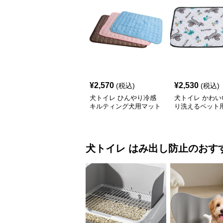
¥
2,570
¥
2,530
(税込)
(税込)
犬トイレ ひんやり冷感
犬トイレ かわい
キルティング犬用マット
り洗えるペット
イレマット
犬トイレ
はみ出し防止
のおす