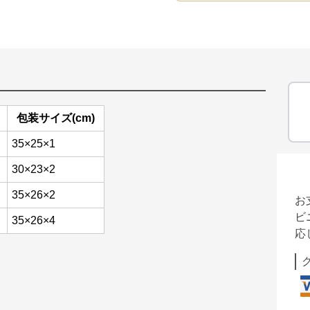
包装サイズ(cm)
35×25×1
30×23×2
35×26×2
お
ビ
35×26×4
応