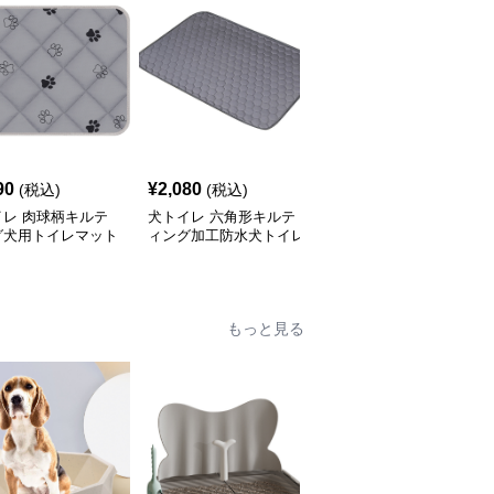
90
¥
2,080
¥
2,510
(税込)
(税込)
(税込)
イレ 肉球柄キルテ
犬トイレ 六角形キルテ
吸水速乾キルティング犬
グ犬用トイレマット
ィング加工防水犬トイレ
トイレ用洗えるマット
止め付
マット
もっと見る