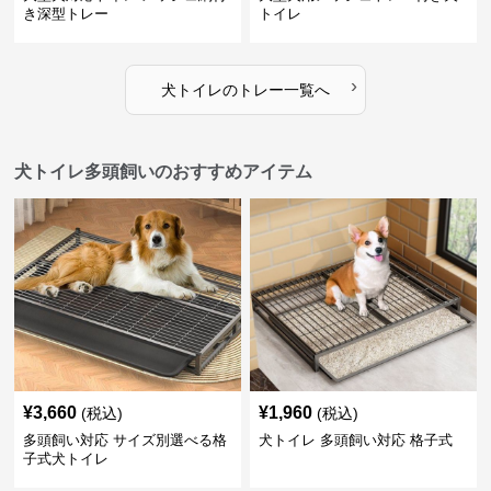
き深型トレー
トイレ
›
犬トイレ
の
トレー
一覧へ
犬トイレ多頭飼いのおすすめアイテム
¥
3,660
¥
1,960
(税込)
(税込)
多頭飼い対応 サイズ別選べる格
犬トイレ 多頭飼い対応 格子式
子式犬トイレ