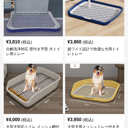
¥
3,810
¥
3,860
(税込)
(税込)
分解洗浄対応 壁付き平型 犬トイ
超ワイド設計で快適な犬用トイ
レ用トレー
レトレー
¥
4,000
¥
3,950
(税込)
(税込)
大型犬対応トイレ メッシュ網付
大型犬用メッシュトレー付き犬