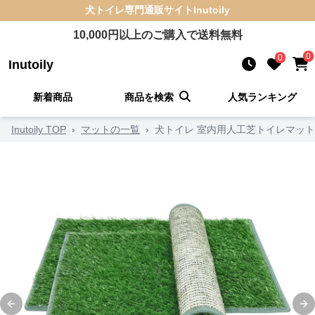
犬トイレ
専門通販サイト
Inutoily
10,000
円以上のご購入で送料無料
0
0
Inutoily
新着商品
商品を検索
人気ランキング
Inutoily TOP
›
マットの一覧
›
犬トイレ 室内用人工芝トイレマッ
Previous slide
Ne