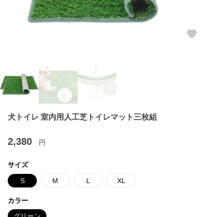
犬トイレ 室内用人工芝トイレマット三枚組
2,380
円
サイズ
S
M
L
XL
カラー
グリーン