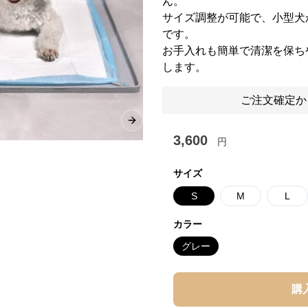
ん。
サイズ調整が可能で、小型犬
です。
お手入れも簡単で清潔を保ち
します。
ご注文確定か
Next slide
3,600
円
サイズ
S
M
L
カラー
グレー
購