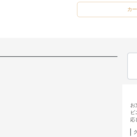
カー
お
ビ
応