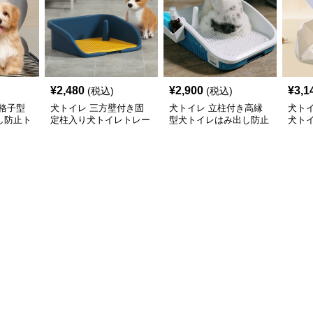
¥
2,480
¥
2,900
¥
3,1
(税込)
(税込)
格子型
犬トイレ 三方壁付き固
犬トイレ 立柱付き高縁
犬ト
し防止ト
定柱入り犬トイレトレー
型犬トイレはみ出し防止
犬ト
トレー
レー