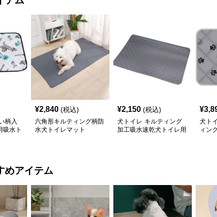
イテム
¥
2,840
¥
2,150
¥
3,8
(税込)
(税込)
い柄入
六角形キルティング柄防
犬トイレ キルティング
犬ト
用吸水ト
水犬トイレマット
加工吸水速乾犬トイレ用
ィン
マット
滑り
すめアイテム