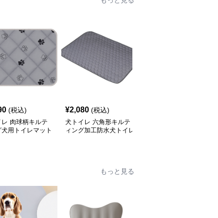
もっと見る
90
¥
2,080
¥
2,510
(税込)
(税込)
(税込)
イレ 肉球柄キルテ
犬トイレ 六角形キルテ
吸水速乾キルティング犬
グ犬用トイレマット
ィング加工防水犬トイレ
トイレ用洗えるマット
止め付
マット
もっと見る