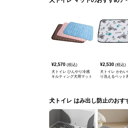
犬トイレ
マット
のおすすめア
¥
2,570
¥
2,530
(税込)
(税込)
犬トイレ ひんやり冷感
犬トイレ かわい
キルティング犬用マット
り洗えるペット
イレマット
犬トイレ
はみ出し防止
のおす