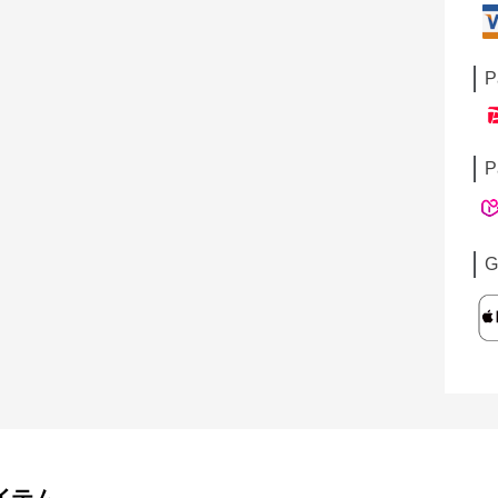
P
P
G