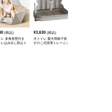
40
¥
3,630
¥
4,070
(税込)
(税込)
(税込)
イレ 多角形壁付き
犬トイレ 愛犬用格子状
犬トイレ 大型犬対応高
イレはみ出し防止ト
すのこ式排泄トレーニン
壁設計二層式犬トイレト
グトイレ はみ出し防止
レー