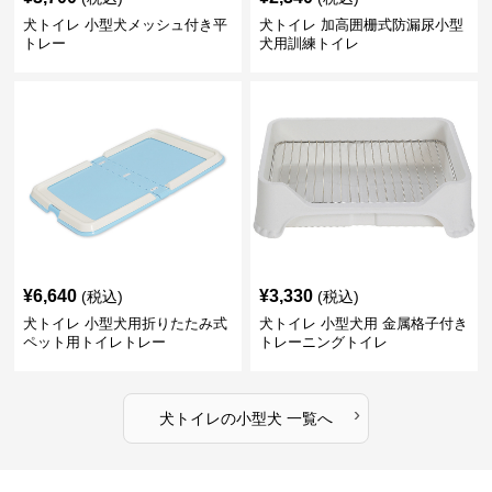
犬トイレ 小型犬メッシュ付き平
犬トイレ 加高囲栅式防漏尿小型
トレー
犬用訓練トイレ
¥
6,640
¥
3,330
(税込)
(税込)
犬トイレ 小型犬用折りたたみ式
犬トイレ 小型犬用 金属格子付き
ペット用トイレトレー
トレーニングトイレ
›
犬トイレ
の
小型犬
一覧へ