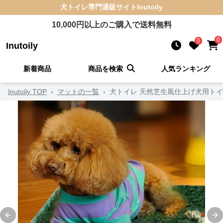
犬トイレ
専門通販サイト
Inutoily
10,000
円以上のご購入で送料無料
0
0
Inutoily
新着商品
商品を検索
人気ランキング
Inutoily TOP
›
マットの一覧
›
犬トイレ 天然芝生風仕上げ犬用ト
Previous slide
Ne