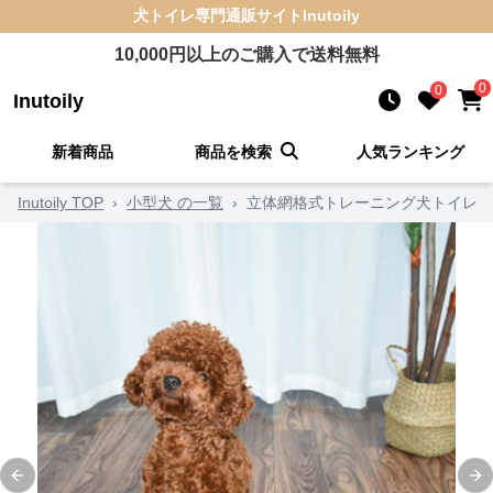
犬トイレ
専門通販サイト
Inutoily
10,000
円以上のご購入で送料無料
0
0
Inutoily
新着商品
商品を検索
人気ランキング
Inutoily TOP
›
小型犬 の一覧
›
立体網格式トレーニング犬トイレ
Previous slide
Ne