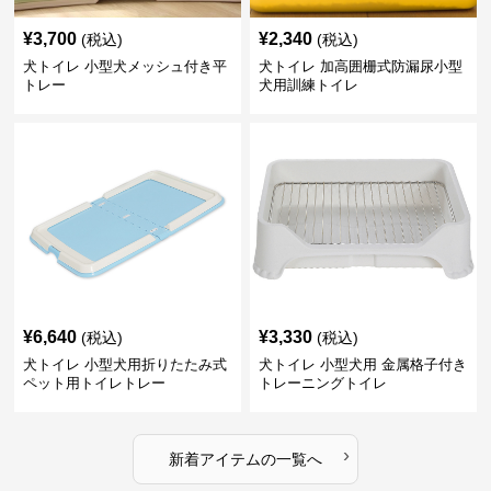
¥
3,700
¥
2,340
(税込)
(税込)
犬トイレ 小型犬メッシュ付き平
犬トイレ 加高囲栅式防漏尿小型
トレー
犬用訓練トイレ
¥
6,640
¥
3,330
(税込)
(税込)
犬トイレ 小型犬用折りたたみ式
犬トイレ 小型犬用 金属格子付き
ペット用トイレトレー
トレーニングトイレ
›
新着アイテムの一覧へ