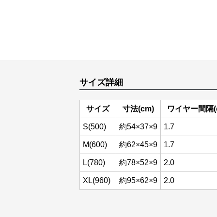
サイズ詳細
サイズ
寸法(cm)
ワイヤー間隔(
S(500)
約54×37×9
1.7
M(600)
約62×45×9
1.7
L(780)
約78×52×9
2.0
XL(960)
約95×62×9
2.0