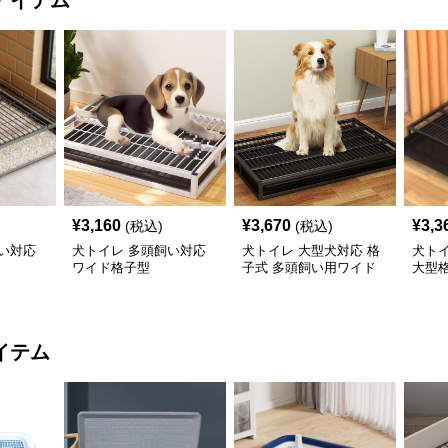
アイテム
¥
3,160
¥
3,670
¥
3,3
(税込)
(税込)
い対応
犬トイレ 多頭飼い対応
犬トイレ 大型犬対応 格
犬ト
ワイド格子型
子式 多頭飼い用ワイド
大型
トレー
イテム