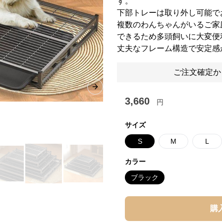
す。
下部トレーは取り外し可能で
複数のわんちゃんがいるご家
できるため多頭飼いに大変便
丈夫なフレーム構造で安定感
ご注文確定か
Next slide
3,660
円
サイズ
S
M
L
カラー
ブラック
購