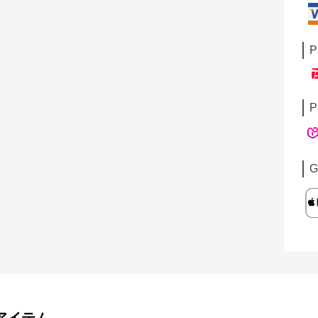
P
P
G