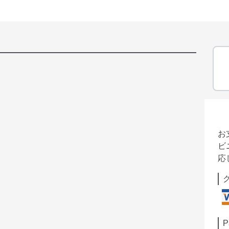
お
ビ
応
P