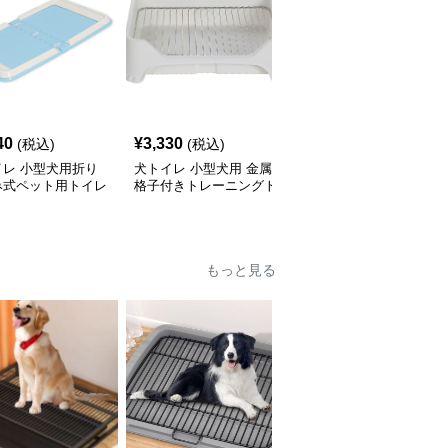
40
¥
3,330
¥
2,880
(税込)
(税込)
(税込)
イレ 小型犬用折り
犬トイレ 小型犬用 金属
犬トイレ 小型犬用多角
み式ペット用トイレ
格子付きトレーニングト
形デザイン室内犬トイレ
ー
イレ
もっと見る