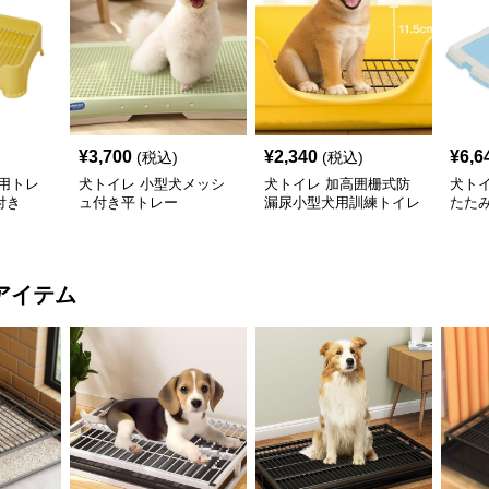
¥
3,700
¥
2,340
¥
6,6
(税込)
(税込)
用トレ
犬トイレ 小型犬メッシ
犬トイレ 加高囲栅式防
犬ト
付き
ュ付き平トレー
漏尿小型犬用訓練トイレ
たた
トレ
アイテム