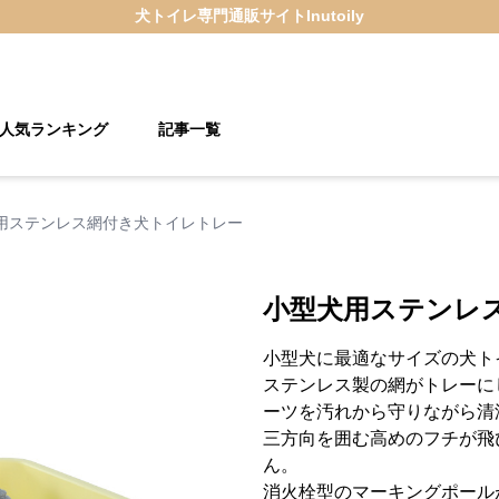
犬トイレ
専門通販サイト
Inutoily
人気ランキング
記事一覧
用ステンレス網付き犬トイレトレー
小型犬用ステンレ
小型犬に最適なサイズの犬ト
ステンレス製の網がトレーに
ーツを汚れから守りながら清
三方向を囲む高めのフチが飛
ん。
消火栓型のマーキングポール