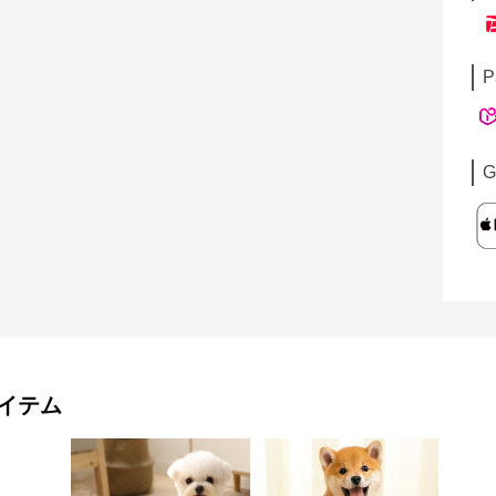
P
G
イテム