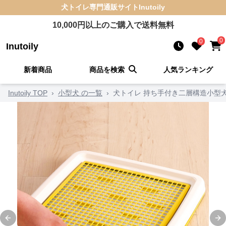
犬トイレ
専門通販サイト
Inutoily
10,000
円以上のご購入で送料無料
0
0
Inutoily
新着商品
商品を検索
人気ランキング
Inutoily TOP
›
小型犬 の一覧
›
犬トイレ 持ち手付き二層構造小型
Previous slide
Ne