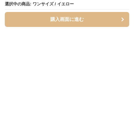
選択中の商品: ワンサイズ / イエロー
選択中の商品: ワンサイズ / イエロー
購入画面に進む
購入画面に進む
Inutoily
について
利用規約
プライバシー