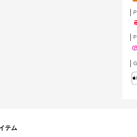
P
P
G
イテム