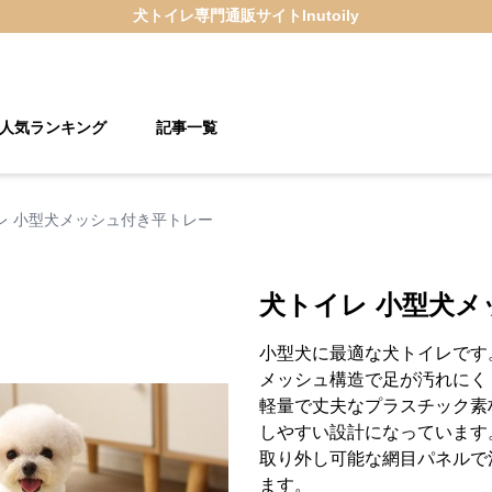
犬トイレ
専門通販サイト
Inutoily
人気ランキング
記事一覧
レ 小型犬メッシュ付き平トレー
犬トイレ 小型犬
小型犬に最適な犬トイレです
メッシュ構造で足が汚れにく
軽量で丈夫なプラスチック素
しやすい設計になっています
取り外し可能な網目パネルで
ます。