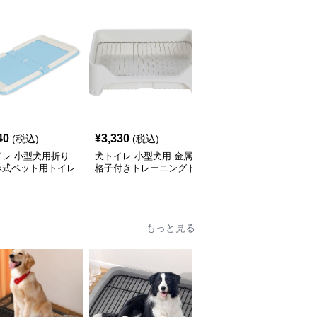
40
¥
3,330
¥
2,880
(税込)
(税込)
(税込)
イレ 小型犬用折り
犬トイレ 小型犬用 金属
犬トイレ 小型犬用多角
み式ペット用トイレ
格子付きトレーニングト
形デザイン室内犬トイレ
ー
イレ
もっと見る