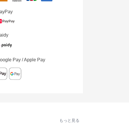
ayPay
aidy
oogle Pay / Apple Pay
もっと見る