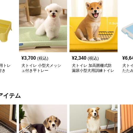
¥
3,700
¥
2,340
¥
6,6
(税込)
(税込)
用トレ
犬トイレ 小型犬メッシ
犬トイレ 加高囲栅式防
犬ト
付き
ュ付き平トレー
漏尿小型犬用訓練トイレ
たた
トレ
アイテム