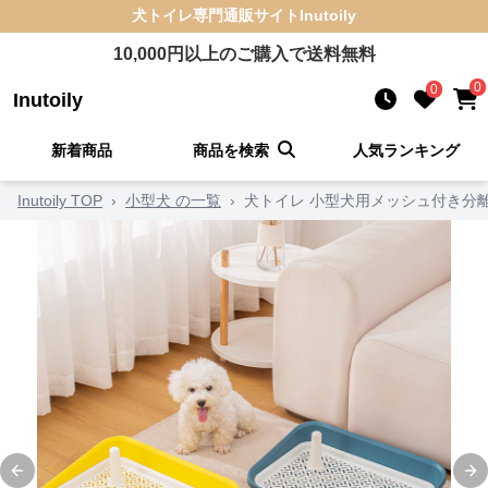
犬トイレ
専門通販サイト
Inutoily
10,000
円以上のご購入で送料無料
0
0
Inutoily
新着商品
商品を検索
人気ランキング
Inutoily TOP
›
小型犬 の一覧
›
犬トイレ 小型犬用メッシュ付き分
Previous slide
Ne