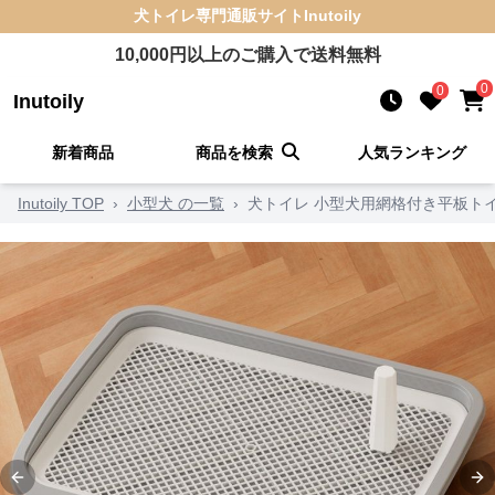
犬トイレ
専門通販サイト
Inutoily
10,000
円以上のご購入で送料無料
0
0
Inutoily
新着商品
商品を検索
人気ランキング
Inutoily TOP
›
小型犬 の一覧
›
犬トイレ 小型犬用網格付き平板ト
Previous slide
Ne