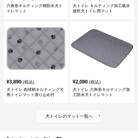
六角形キルティング柄防水犬ト
犬トイレ キルティング加工吸水
イレマット
速乾犬トイレ用マット
¥
3,890
¥
2,080
(税込)
(税込)
犬トイレ 肉球柄キルティング犬
犬トイレ 六角形キルティング加
用トイレマット滑り止め付
工防水犬トイレマット
›
犬トイレ
の
マット
一覧へ