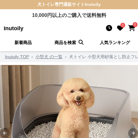
犬トイレ
専門通販サイト
Inutoily
10,000
円以上のご購入で送料無料
0
0
Inutoily
新着商品
商品を検索
人気ランキング
Inutoily TOP
›
小型犬 の一覧
›
犬トイレ 小型犬用砂落とし防止フ
Previous slide
Ne