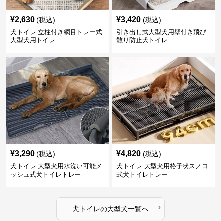
¥
2,630
¥
3,420
(税込)
(税込)
犬トイレ 立柱付き網目トレー式
引き出し式大型犬用壁付き飛び
大型犬用トイレ
散り防止犬トイレ
¥
3,290
¥
4,820
(税込)
(税込)
犬トイレ 大型犬用水洗い可能メ
犬トイレ 大型犬用格子状スノコ
ッシュ式犬トイレトレー
式犬トイレトレー
›
犬トイレ
の
大型犬
一覧へ